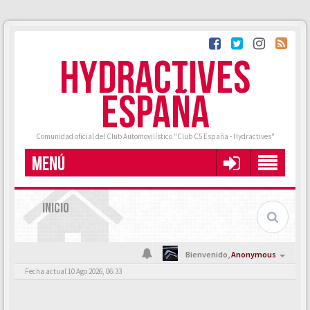
HYDRACTIVES
ESPAÑA
Comunidad oficial del Club Automovilístico "Club C5 España - Hydractives"
MENÚ
INICIO
Bienvenido,
Anonymous
Fecha actual 10 Ago 2026, 06:33