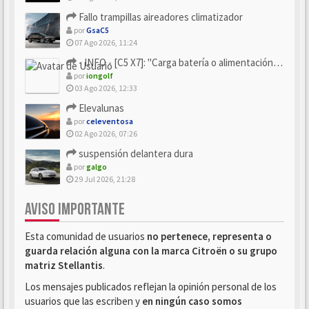
Fallo trampillas aireadores climatizador
por
GsaC5
07 Ago 2026, 11:24
- INFO - [C5 X7]: "Carga batería o alimentación eléctri...
por
iongolf
03 Ago 2026, 12:33
Elevalunas
por
celeventosa
02 Ago 2026, 07:26
suspensión delantera dura
por
galgo
29 Jul 2026, 21:28
AVISO IMPORTANTE
Esta comunidad de usuarios
no pertenece, representa o
guarda relación alguna con la marca Citroën o su grupo
matriz Stellantis
.
Los mensajes publicados reflejan la opinión personal de los
usuarios que las escriben y
en ningún caso somos