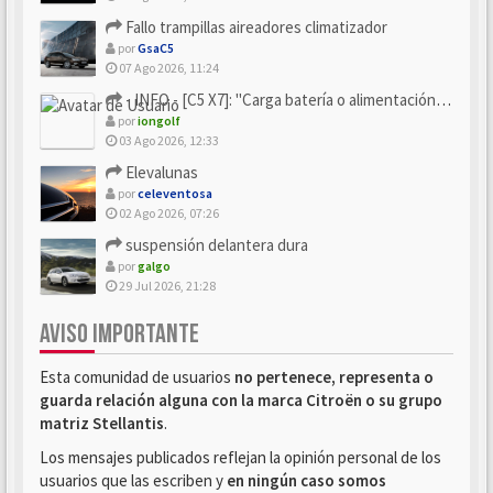
Fallo trampillas aireadores climatizador
por
GsaC5
07 Ago 2026, 11:24
- INFO - [C5 X7]: "Carga batería o alimentación eléctri...
por
iongolf
03 Ago 2026, 12:33
Elevalunas
por
celeventosa
02 Ago 2026, 07:26
suspensión delantera dura
por
galgo
29 Jul 2026, 21:28
AVISO IMPORTANTE
Esta comunidad de usuarios
no pertenece, representa o
guarda relación alguna con la marca Citroën o su grupo
matriz Stellantis
.
Los mensajes publicados reflejan la opinión personal de los
usuarios que las escriben y
en ningún caso somos