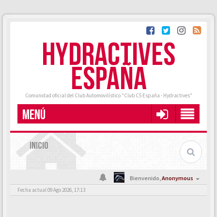
HYDRACTIVES
ESPAÑA
Comunidad oficial del Club Automovilístico "Club C5 España - Hydractives"
MENÚ
INICIO
Bienvenido,
Anonymous
Fecha actual 09 Ago 2026, 17:13