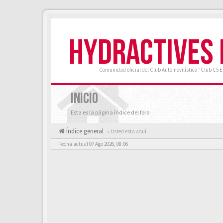
HYDRACTIVES
Comunidad oficial del Club Automovilístico "Club C5 
INICIO
Esta es la página índice del foro
Índice general
« Usted esta aquí
Fecha actual 07 Ago 2026, 08:06