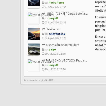
represe
por
Pedro Perez
marca C
07 Ago 2026, 07:04
Stellan
- INFO - [C5 X7]: "Carga batería o alimentación eléctri...
Los mens
por
iongolf
personal
03 Ago 2026, 12:33
ningún 
Elevalunas
publica
por
celeventosa
En caso 
02 Ago 2026, 07:26
ser reti
suspensión delantera dura
nosotr
desarrol
por
galgo
29 Jul 2026, 21:28
FAP (3.0 HDi V6 DT20C). Pido info sobre su sustitución
por
iongolf
29 Jul 2026, 17:36
Funcionando con phpBB -