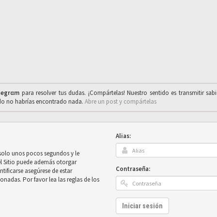
legrαm
para resolver tus dudas. ¡Compártelas! Nuestro sentido es transmitir sab
ado no habrías encontrado nada.
Abre un post y compártelas
Alias:
 solo unos pocos segundos y le
el Sitio puede además otorgar
Contraseña:
ntificarse asegúrese de estar
onadas. Por favor lea las reglas de los
Iniciar sesión