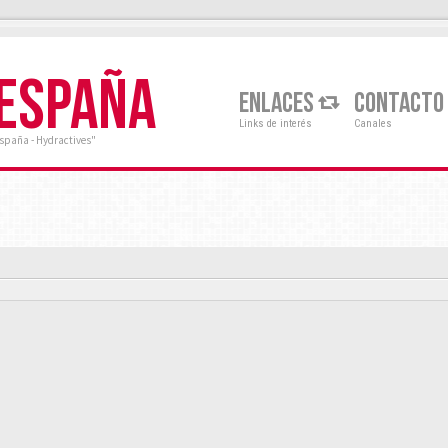
 ESPAÑA
ENLACES
CONTACTO
Links de interés
Canales
España - Hydractives"