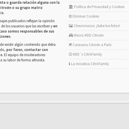
nta o guarda relación alguna con la
Política de Privacidad y Cookies
itroën o su grupo matriz
tis
.
Eliminar Cookies
ajes publicados reflejan la opinión
Chevronazos: ¡Sube tus fotos!
 de los usuarios que las escriben y
en
caso somos responsables de sus
Macro KDD Citroën
ciones
.
de existir algún contenido que deba
Caravana Citroën a París
rado,
por favor, contactar con
KDD´s CitröFamily
os
. El equipo de moderadores
la su labor de forma altruista.
La iniciativa CitröFamily