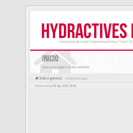
HYDRACTIVES
Comunidad oficial del Club Automovilístico "Club C5 
INICIO
Esta es la página índice del foro
Índice general
« Usted esta aquí
Fecha actual 08 Ago 2026, 09:46