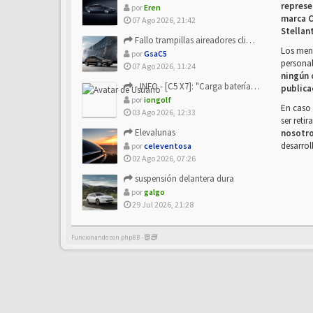
represe
por
Eren
marca C
07 Ago 2026, 21:42
Stellan
Fallo trampillas aireadores climatizador
Los mens
por
GsaC5
personal
07 Ago 2026, 11:24
ningún 
- INFO - [C5 X7]: "Carga batería o alimentación eléctri...
publica
por
iongolf
En caso 
03 Ago 2026, 12:33
ser reti
Elevalunas
nosotr
desarrol
por
celeventosa
02 Ago 2026, 07:26
suspensión delantera dura
por
galgo
29 Jul 2026, 21:28
Funcionando con phpBB -