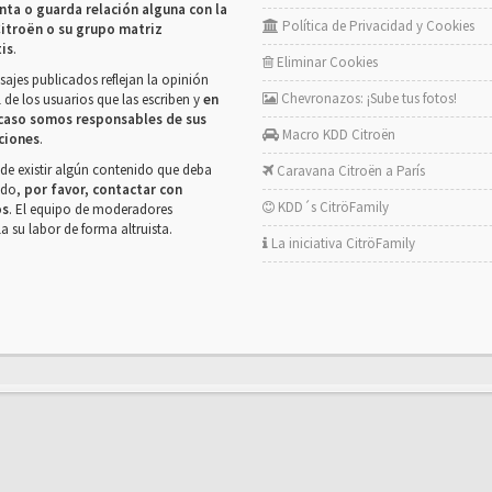
nta o guarda relación alguna con la
Política de Privacidad y Cookies
itroën o su grupo matriz
tis
.
Eliminar Cookies
ajes publicados reflejan la opinión
Chevronazos: ¡Sube tus fotos!
 de los usuarios que las escriben y
en
caso somos responsables de sus
Macro KDD Citroën
ciones
.
de existir algún contenido que deba
Caravana Citroën a París
rado,
por favor, contactar con
KDD´s CitröFamily
os
. El equipo de moderadores
la su labor de forma altruista.
La iniciativa CitröFamily