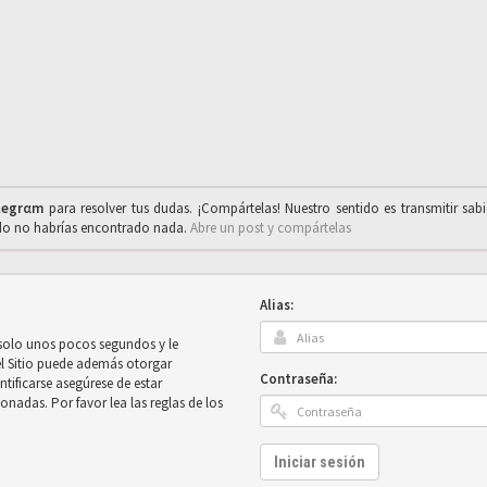
legrαm
para resolver tus dudas. ¡Compártelas! Nuestro sentido es transmitir sab
ado no habrías encontrado nada.
Abre un post y compártelas
Alias:
 solo unos pocos segundos y le
el Sitio puede además otorgar
Contraseña:
ntificarse asegúrese de estar
onadas. Por favor lea las reglas de los
Iniciar sesión