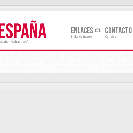
 ESPAÑA
ENLACES
CONTACTO
Links de interés
Canales
España - Hydractives"