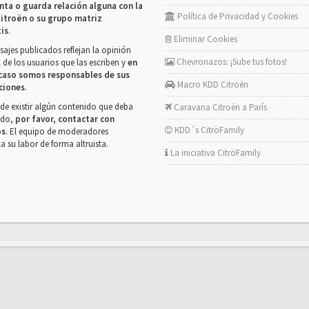
nta o guarda relación alguna con la
Política de Privacidad y Cookies
itroën o su grupo matriz
tis
.
Eliminar Cookies
ajes publicados reflejan la opinión
Chevronazos: ¡Sube tus fotos!
 de los usuarios que las escriben y
en
caso somos responsables de sus
Macro KDD Citroën
ciones
.
de existir algún contenido que deba
Caravana Citroën a París
rado,
por favor, contactar con
KDD´s CitröFamily
os
. El equipo de moderadores
la su labor de forma altruista.
La iniciativa CitröFamily