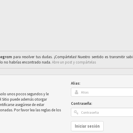
legrαm
para resolver tus dudas. ¡Compártelas! Nuestro sentido es transmitir sab
ado no habrías encontrado nada.
Abre un post y compártelas
Alias:
 solo unos pocos segundos y le
el Sitio puede además otorgar
Contraseña:
ntificarse asegúrese de estar
onadas. Por favor lea las reglas de los
Iniciar sesión