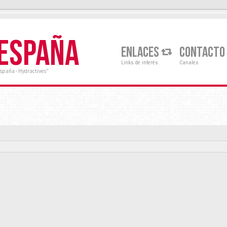
 ESPAÑA
ENLACES
CONTACTO
Links de interés
Canales
España - Hydractives"