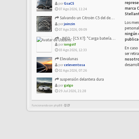
represe
por
GsaC5
marca C
07 Ago 2026, 11:24
Stellan
Salvando un Citroën C5 del desguace: Presentación y seguimiento
Los mens
por
joinzin
personal
07 Ago 2026, 09:09
ningún 
- INFO - [C5 X7]: "Carga batería o alimentación eléctri...
publica
por
iongolf
En caso 
03 Ago 2026, 12:33
ser reti
Elevalunas
nosotr
desarrol
por
celeventosa
02 Ago 2026, 07:26
suspensión delantera dura
por
galgo
29 Jul 2026, 21:28
Funcionando con phpBB -