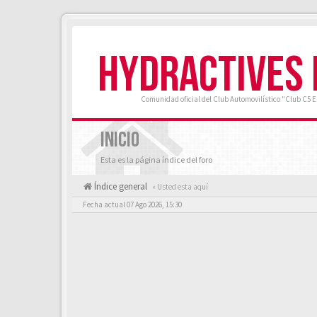
HYDRACTIVES
Comunidad oficial del Club Automovilístico "Club C5 
INICIO
Esta es la página índice del foro
Índice general
« Usted esta aquí
Fecha actual 07 Ago 2026, 15:30