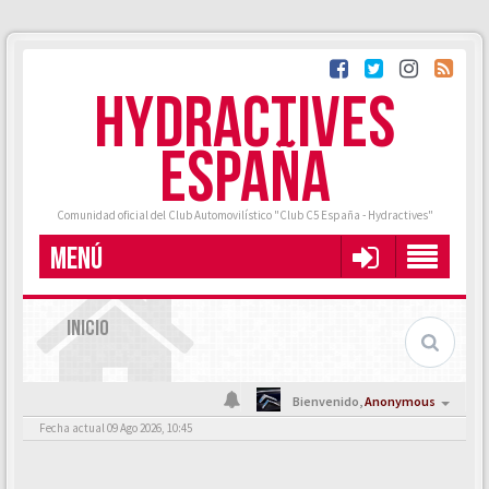
HYDRACTIVES
ESPAÑA
Comunidad oficial del Club Automovilístico "Club C5 España - Hydractives"
MENÚ
INICIO
Bienvenido,
Anonymous
Fecha actual 09 Ago 2026, 10:45