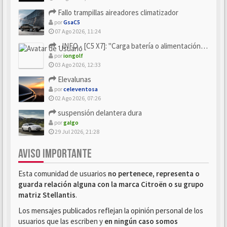
Fallo trampillas aireadores climatizador
por
GsaC5
07 Ago 2026, 11:24
- INFO - [C5 X7]: "Carga batería o alimentación eléctri...
por
iongolf
03 Ago 2026, 12:33
Elevalunas
por
celeventosa
02 Ago 2026, 07:26
suspensión delantera dura
por
galgo
29 Jul 2026, 21:28
AVISO IMPORTANTE
Esta comunidad de usuarios
no pertenece, representa o
guarda relación alguna con la marca Citroën o su grupo
matriz Stellantis
.
Los mensajes publicados reflejan la opinión personal de los
usuarios que las escriben y
en ningún caso somos