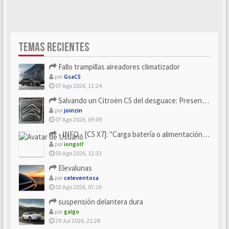
TEMAS RECIENTES
Fallo trampillas aireadores climatizador
por
GsaC5
07 Ago 2026, 11:24
Salvando un Citroën C5 del desguace: Presentación y seguimiento
por
joinzin
07 Ago 2026, 09:09
- INFO - [C5 X7]: "Carga batería o alimentación eléctri...
por
iongolf
03 Ago 2026, 12:33
Elevalunas
por
celeventosa
02 Ago 2026, 07:26
suspensión delantera dura
por
galgo
29 Jul 2026, 21:28