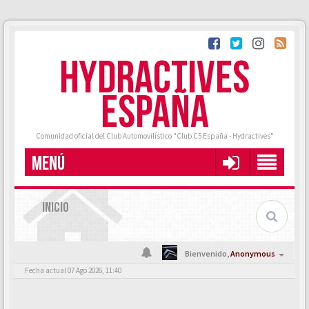
HYDRACTIVES
ESPAÑA
Comunidad oficial del Club Automovilístico "Club C5 España - Hydractives"
MENÚ
INICIO
Bienvenido,
Anonymous
Fecha actual 07 Ago 2026, 11:40