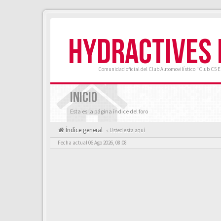
HYDRACTIVES
Comunidad oficial del Club Automovilístico "Club C5 
INICIO
Esta es la página índice del foro
Índice general
« Usted esta aquí
Fecha actual 06 Ago 2026, 08:08