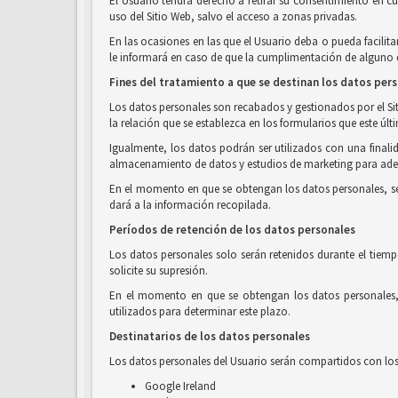
El Usuario tendrá derecho a retirar su consentimiento en c
uso del Sitio Web, salvo el acceso a zonas privadas.
En las ocasiones en las que el Usuario deba o pueda facilita
le informará en caso de que la cumplimentación de alguno de
Fines del tratamiento a que se destinan los datos per
Los datos personales son recabados y gestionados por el Siti
la relación que se establezca en los formularios que este últ
Igualmente, los datos podrán ser utilizados con una finalid
almacenamiento de datos y estudios de marketing para adec
En el momento en que se obtengan los datos personales, se in
dará a la información recopilada.
Períodos de retención de los datos personales
Los datos personales solo serán retenidos durante el tiemp
solicite su supresión.
En el momento en que se obtengan los datos personales, s
utilizados para determinar este plazo.
Destinatarios de los datos personales
Los datos personales del Usuario serán compartidos con los 
Google Ireland