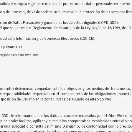
pañola y europea vigente en materia de protección de datos personales en internet.
 del Consejo, de 27 de abril de 2016, relativo a la protección de las personas físi
cción de Datos Personales y garantía de los derechos digitales (LOPD-GDD).
 el que se aprueba el Reglamento de desarrollo de la Ley Orgánica 15/1999, de 13
ciedad de la Información y de Comercio Electrónico (LSSI-CE).
os personales
ecogidos en esta web son:
tamiento) determinan conjuntamente los objetivos y los medios del tratamiento, 
esponsabilidades respectivas en el cumplimiento de las obligaciones impuestas 
sposición del Usuario en la zona Privada del usuario de este Sitio Web.
-GDD, le informamos que los datos personales recabados por el Sitio Web medi
in de poder facilitar, agilizar y cumplir los compromisos establecidos entre el Sit
nder una solicitud o consulta del mismo. Asimismo, de conformidad con lo previs
e un registro de actividades de tratamiento que especifica, según sus finalidades