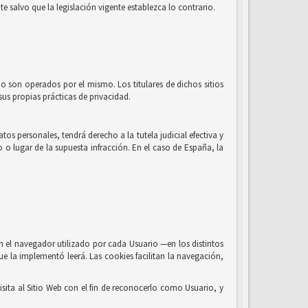
e salvo que la legislación vigente establezca lo contrario.
no son operados por el mismo. Los titulares de dichos sitios
us propias prácticas de privacidad.
os personales, tendrá derecho a la tutela judicial efectiva y
o o lugar de la supuesta infracción. En el caso de España, la
n el navegador utilizado por cada Usuario —en los distintos
ue la implementó leerá. Las cookies facilitan la navegación,
sita al Sitio Web con el fin de reconocerlo como Usuario, y