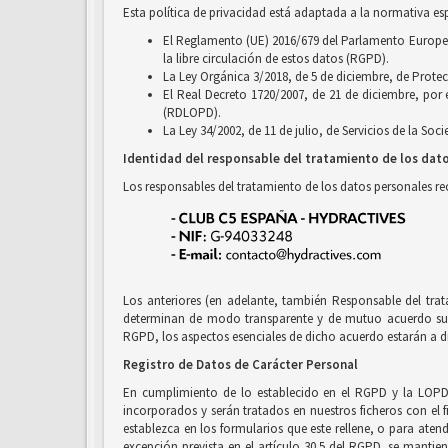
Esta política de privacidad está adaptada a la normativa es
El Reglamento (UE) 2016/679 del Parlamento Europeo y
la libre circulación de estos datos (RGPD).
La Ley Orgánica 3/2018, de 5 de diciembre, de Prote
El Real Decreto 1720/2007, de 21 de diciembre, por
(RDLOPD).
La Ley 34/2002, de 11 de julio, de Servicios de la So
Identidad del responsable del tratamiento de los dat
Los responsables del tratamiento de los datos personales r
Los anteriores (en adelante, también Responsable del tra
determinan de modo transparente y de mutuo acuerdo sus r
RGPD, los aspectos esenciales de dicho acuerdo estarán a di
Registro de Datos de Carácter Personal
En cumplimiento de lo establecido en el RGPD y la LOPD
incorporados y serán tratados en nuestros ficheros con el f
establezca en los formularios que este rellene, o para ate
excepción prevista en el artículo 30.5 del RGPD, se mantien