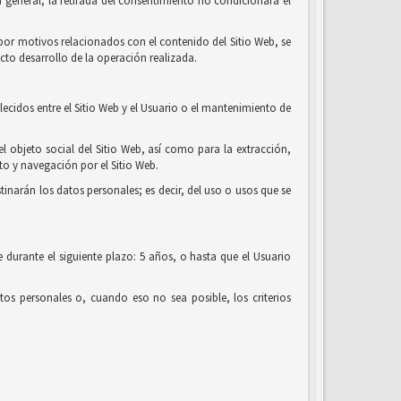
 general, la retirada del consentimiento no condicionará el
o por motivos relacionados con el contenido del Sitio Web, se
cto desarrollo de la operación realizada.
lecidos entre el Sitio Web y el Usuario o el mantenimiento de
el objeto social del Sitio Web, así como para la extracción,
o y navegación por el Sitio Web.
tinarán los datos personales; es decir, del uso o usos que se
 durante el siguiente plazo: 5 años, o hasta que el Usuario
os personales o, cuando eso no sea posible, los criterios