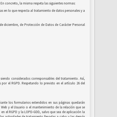
 En concreto, la misma respeta las siguientes normas:
cas en lo que respecta al tratamiento de datos personales y a
 de diciembre, de Protección de Datos de Carácter Personal
siendo considerados corresponsables del tratamiento. Así,
por el RGPD. Respetando lo previsto en el artículo 26 del
ante los formularios extendidos en sus páginas quedarán
io Web y el Usuario o el mantenimiento de la relación que se
to en el RGPD y la LOPD-GDD, salvo que sea de aplicación la
, las actividades de tratamiento llevadas a cabo y las demás