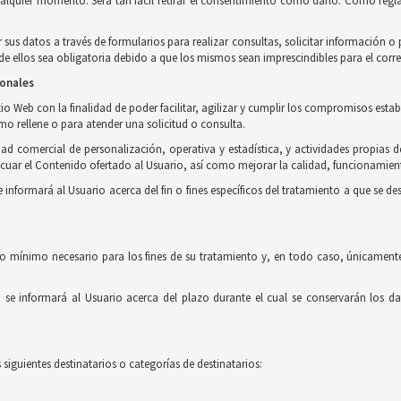
ualquier momento. Será tan fácil retirar el consentimiento como darlo. Como regla
r sus datos a través de formularios para realizar consultas, solicitar información 
 ellos sea obligatoria debido a que los mismos sean imprescindibles para el corre
sonales
o Web con la finalidad de poder facilitar, agilizar y cumplir los compromisos estab
imo rellene o para atender una solicitud o consulta.
ad comercial de personalización, operativa y estadística, y actividades propias d
uar el Contenido ofertado al Usuario, así como mejorar la calidad, funcionamient
formará al Usuario acerca del fin o fines específicos del tratamiento a que se des
o mínimo necesario para los fines de su tratamiento y, en todo caso, únicamente
e informará al Usuario acerca del plazo durante el cual se conservarán los dat
siguientes destinatarios o categorías de destinatarios: