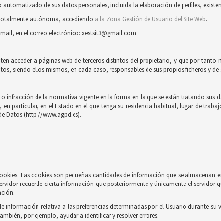
automatizado de sus datos personales, incluida la elaboración de perfiles, existent
ra totalmente autónoma, accediendo
a la Zona Gestión de Usuario del Site Web
.
-mail, en el correo electrónico: xestsit3@gmail.com
iten acceder a páginas web de terceros distintos del propietario, y que por tanto 
tos, siendo ellos mismos, en cada caso, responsables de sus propios ficheros y de s
 infracción de la normativa vigente en la forma en la que se están tratando sus dat
n particular, en el Estado en el que tenga su residencia habitual, lugar de trabaj
de Datos (http://www.agpd.es).
e cookies. Las cookies son pequeñas cantidades de información que se almacenan e
ervidor recuerde cierta información que posteriormente y únicamente el servidor q
ación.
información relativa a las preferencias determinadas por el Usuario durante su vi
también, por ejemplo, ayudar a identificar y resolver errores.