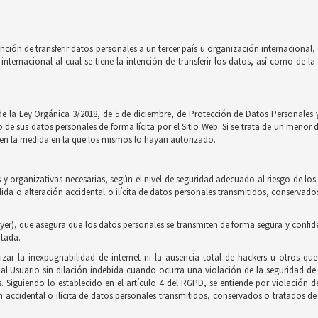
nción de transferir datos personales a un tercer país u organización internaciona
internacional al cual se tiene la intención de transferir los datos, así como de 
de la Ley Orgánica 3/2018, de 5 de diciembre, de Protección de Datos Personales y
e sus datos personales de forma lícita por el Sitio Web. Si se trata de un menor 
to en la medida en la que los mismos lo hayan autorizado.
y organizativas necesarias, según el nivel de seguridad adecuado al riesgo de los
érdida o alteración accidental o ilícita de datos personales transmitidos, conserv
yer), que asegura que los datos personales se transmiten de forma segura y confidenci
ptada.
zar la inexpugnabilidad de internet ni la ausencia total de hackers u otros qu
 Usuario sin dilación indebida cuando ocurra una violación de la seguridad de 
as. Siguiendo lo establecido en el artículo 4 del RGPD, se entiende por violación 
n accidental o ilícita de datos personales transmitidos, conservados o tratados