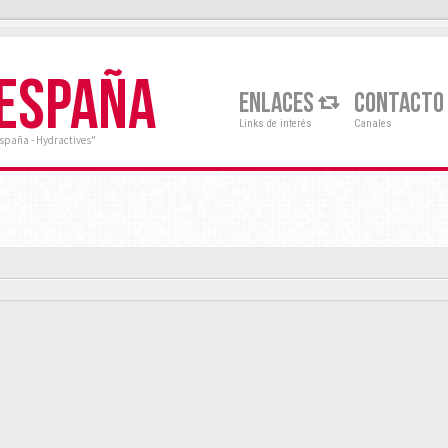
 ESPAÑA
ENLACES
CONTACTO
Links de interés
Canales
España - Hydractives"