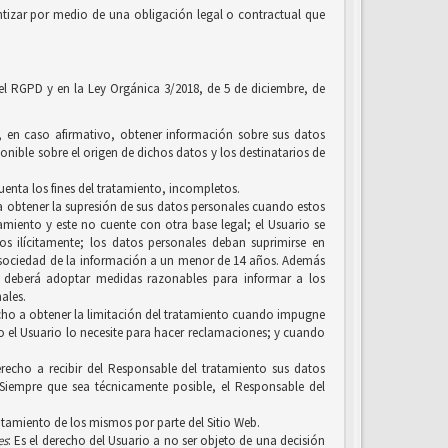
tizar por medio de una obligación legal o contractual que
 el RGPD y en la Ley Orgánica 3/2018, de 5 de diciembre, de
y, en caso afirmativo, obtener información sobre sus datos
onible sobre el origen de dichos datos y los destinatarios de
uenta los fines del tratamiento, incompletos.
, a obtener la supresión de sus datos personales cuando estos
amiento y este no cuente con otra base legal; el Usuario se
 ilícitamente; los datos personales deban suprimirse en
a sociedad de la información a un menor de 14 años. Además
n, deberá adoptar medidas razonables para informar a los
ales.
erecho a obtener la limitación del tratamiento cuando impugne
ero el Usuario lo necesite para hacer reclamaciones; y cuando
recho a recibir del Responsable del tratamiento sus datos
Siempre que sea técnicamente posible, el Responsable del
ratamiento de los mismos por parte del Sitio Web.
es
: Es el derecho del Usuario a no ser objeto de una decisión