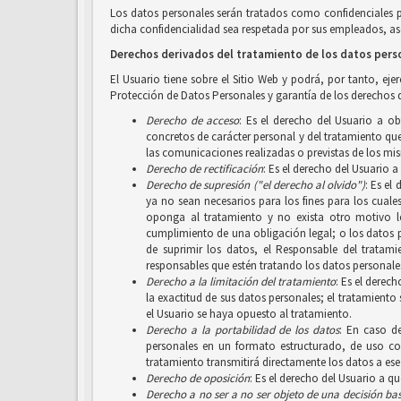
Los datos personales serán tratados como confidenciales 
dicha confidencialidad sea respetada por sus empleados, aso
Derechos derivados del tratamiento de los datos pers
El Usuario tiene sobre el Sitio Web y podrá, por tanto, ej
Protección de Datos Personales y garantía de los derechos d
Derecho de acceso
: Es el derecho del Usuario a o
concretos de carácter personal y del tratamiento que 
las comunicaciones realizadas o previstas de los mi
Derecho de rectificación
: Es el derecho del Usuario 
Derecho de supresión ("el derecho al olvido")
: Es el
ya no sean necesarios para los fines para los cuale
oponga al tratamiento y no exista otro motivo le
cumplimiento de una obligación legal; o los datos 
de suprimir los datos, el Responsable del tratam
responsables que estén tratando los datos personales
Derecho a la limitación del tratamiento
: Es el derec
la exactitud de sus datos personales; el tratamiento
el Usuario se haya opuesto al tratamiento.
Derecho a la portabilidad de los datos
: En caso d
personales en un formato estructurado, de uso com
tratamiento transmitirá directamente los datos a ese
Derecho de oposición
: Es el derecho del Usuario a q
Derecho a no ser
a no ser objeto de una decisión b