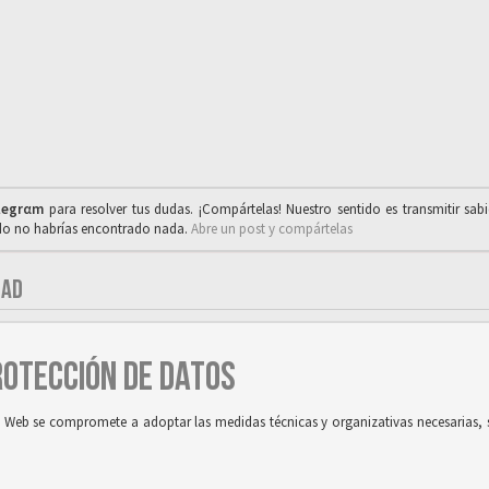
legrαm
para resolver tus dudas. ¡Compártelas! Nuestro sentido es transmitir sab
ado no habrías encontrado nada.
Abre un post y compártelas
DAD
PROTECCIÓN DE DATOS
tio Web se compromete a adoptar las medidas técnicas y organizativas necesarias, 