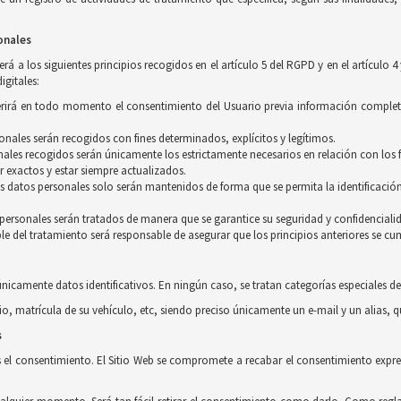
onales
á a los siguientes principios recogidos en el artículo 5 del RGPD y en el artículo 4
igitales:
equerirá en todo momento el consentimiento del Usuario previa información complet
rsonales serán recogidos con fines determinados, explícitos y legítimos.
ales recogidos serán únicamente los estrictamente necesarios en relación con los f
r exactos y estar siempre actualizados.
os datos personales solo serán mantenidos de forma que se permita la identificación
s personales serán tratados de manera que se garantice su seguridad y confidenciali
le del tratamiento será responsable de asegurar que los principios anteriores se cu
únicamente datos identificativos. En ningún caso, se tratan categorías especiales de
io, matrícula de su vehículo, etc, siendo preciso únicamente un e-mail y un alias, 
s
s el consentimiento. El Sitio Web se compromete a recabar el consentimiento expres