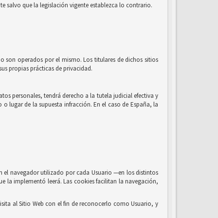
e salvo que la legislación vigente establezca lo contrario.
no son operados por el mismo. Los titulares de dichos sitios
us propias prácticas de privacidad.
os personales, tendrá derecho a la tutela judicial efectiva y
o o lugar de la supuesta infracción. En el caso de España, la
n el navegador utilizado por cada Usuario —en los distintos
ue la implementó leerá. Las cookies facilitan la navegación,
sita al Sitio Web con el fin de reconocerlo como Usuario, y