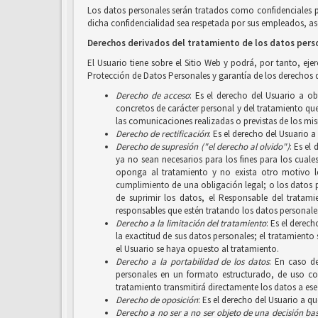
Los datos personales serán tratados como confidenciales 
dicha confidencialidad sea respetada por sus empleados, aso
Derechos derivados del tratamiento de los datos pers
El Usuario tiene sobre el Sitio Web y podrá, por tanto, ej
Protección de Datos Personales y garantía de los derechos d
Derecho de acceso
: Es el derecho del Usuario a o
concretos de carácter personal y del tratamiento que 
las comunicaciones realizadas o previstas de los mi
Derecho de rectificación
: Es el derecho del Usuario 
Derecho de supresión ("el derecho al olvido")
: Es el
ya no sean necesarios para los fines para los cuale
oponga al tratamiento y no exista otro motivo le
cumplimiento de una obligación legal; o los datos 
de suprimir los datos, el Responsable del tratam
responsables que estén tratando los datos personales
Derecho a la limitación del tratamiento
: Es el derec
la exactitud de sus datos personales; el tratamiento
el Usuario se haya opuesto al tratamiento.
Derecho a la portabilidad de los datos
: En caso d
personales en un formato estructurado, de uso com
tratamiento transmitirá directamente los datos a ese
Derecho de oposición
: Es el derecho del Usuario a q
Derecho a no ser
a no ser objeto de una decisión b