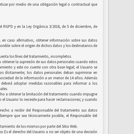
tizar por medio de una obligación legal o contractual que
 el RGPD y en la Ley Orgánica 3/2018, de 5 de diciembre, de
y, en caso afirmativo, obtener información sobre sus datos
onible sobre el origen de dichos datos y los destinatarios de
uenta los fines del tratamiento, incompletos.
, a obtener la supresión de sus datos personales cuando estos
amiento y este no cuente con otra base legal; el Usuario se
 ilícitamente; los datos personales deban suprimirse en
a sociedad de la información a un menor de 14 años. Además
n, deberá adoptar medidas razonables para informar a los
ales.
erecho a obtener la limitación del tratamiento cuando impugne
ero el Usuario lo necesite para hacer reclamaciones; y cuando
recho a recibir del Responsable del tratamiento sus datos
Siempre que sea técnicamente posible, el Responsable del
ratamiento de los mismos por parte del Sitio Web.
es
: Es el derecho del Usuario a no ser objeto de una decisión