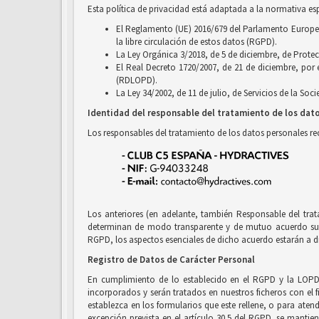
Esta política de privacidad está adaptada a la normativa es
El Reglamento (UE) 2016/679 del Parlamento Europeo y
la libre circulación de estos datos (RGPD).
La Ley Orgánica 3/2018, de 5 de diciembre, de Prote
El Real Decreto 1720/2007, de 21 de diciembre, por
(RDLOPD).
La Ley 34/2002, de 11 de julio, de Servicios de la So
Identidad del responsable del tratamiento de los dat
Los responsables del tratamiento de los datos personales r
Los anteriores (en adelante, también Responsable del tra
determinan de modo transparente y de mutuo acuerdo sus r
RGPD, los aspectos esenciales de dicho acuerdo estarán a di
Registro de Datos de Carácter Personal
En cumplimiento de lo establecido en el RGPD y la LOPD
incorporados y serán tratados en nuestros ficheros con el f
establezca en los formularios que este rellene, o para ate
excepción prevista en el artículo 30.5 del RGPD, se mantien