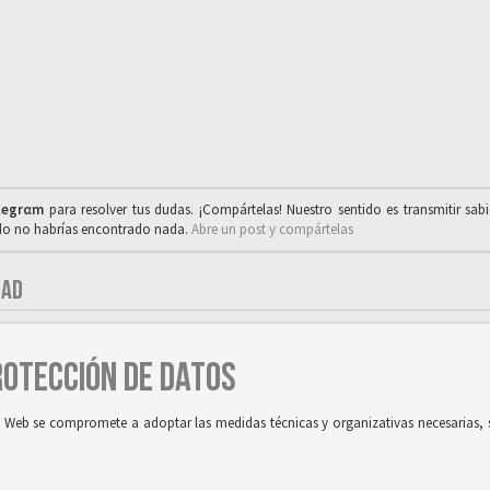
legrαm
para resolver tus dudas. ¡Compártelas! Nuestro sentido es transmitir sab
ado no habrías encontrado nada.
Abre un post y compártelas
DAD
PROTECCIÓN DE DATOS
tio Web se compromete a adoptar las medidas técnicas y organizativas necesarias, 