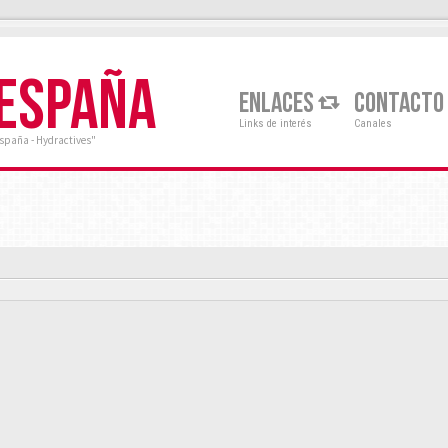
 ESPAÑA
ENLACES
CONTACTO
Links de interés
Canales
España - Hydractives"