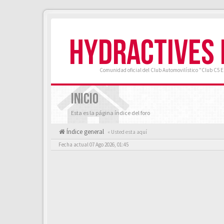
HYDRACTIVES
Comunidad oficial del Club Automovilístico "Club C5 
INICIO
Esta es la página índice del foro
Índice general
« Usted esta aquí
Fecha actual 07 Ago 2026, 01:45