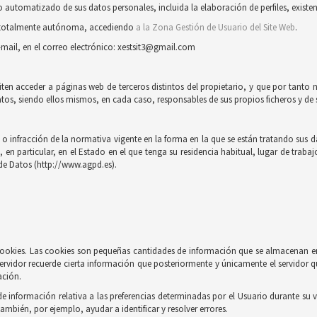
automatizado de sus datos personales, incluida la elaboración de perfiles, existent
ra totalmente autónoma, accediendo
a la Zona Gestión de Usuario del Site Web
.
-mail, en el correo electrónico: xestsit3@gmail.com
iten acceder a páginas web de terceros distintos del propietario, y que por tanto 
tos, siendo ellos mismos, en cada caso, responsables de sus propios ficheros y de s
 infracción de la normativa vigente en la forma en la que se están tratando sus dat
n particular, en el Estado en el que tenga su residencia habitual, lugar de trabaj
de Datos (http://www.agpd.es).
e cookies. Las cookies son pequeñas cantidades de información que se almacenan e
ervidor recuerde cierta información que posteriormente y únicamente el servidor q
ación.
información relativa a las preferencias determinadas por el Usuario durante su vi
también, por ejemplo, ayudar a identificar y resolver errores.