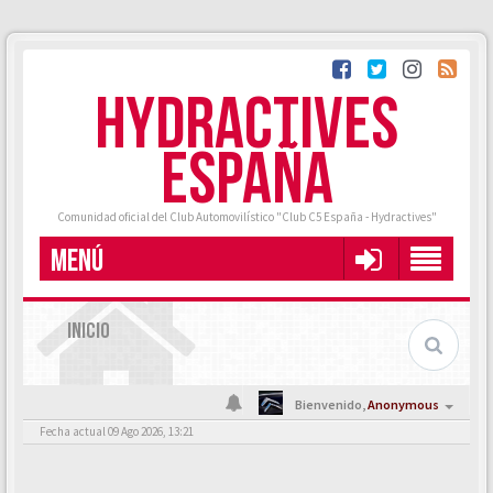
HYDRACTIVES
ESPAÑA
Comunidad oficial del Club Automovilístico "Club C5 España - Hydractives"
MENÚ
INICIO
Bienvenido,
Anonymous
Fecha actual 09 Ago 2026, 13:21