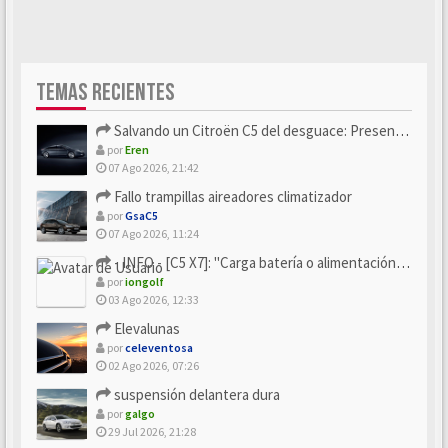
TEMAS RECIENTES
Salvando un Citroën C5 del desguace: Presentación y seguimiento
por
Eren
07 Ago 2026, 21:42
Fallo trampillas aireadores climatizador
por
GsaC5
07 Ago 2026, 11:24
- INFO - [C5 X7]: "Carga batería o alimentación eléctri...
por
iongolf
03 Ago 2026, 12:33
Elevalunas
por
celeventosa
02 Ago 2026, 07:26
suspensión delantera dura
por
galgo
29 Jul 2026, 21:28