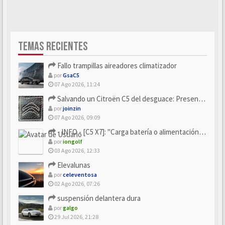
TEMAS RECIENTES
Fallo trampillas aireadores climatizador
por
GsaC5
07 Ago 2026, 11:24
Salvando un Citroën C5 del desguace: Presentación y seguimiento
por
joinzin
07 Ago 2026, 09:09
- INFO - [C5 X7]: "Carga batería o alimentación eléctri...
por
iongolf
03 Ago 2026, 12:33
Elevalunas
por
celeventosa
02 Ago 2026, 07:26
suspensión delantera dura
por
galgo
29 Jul 2026, 21:28