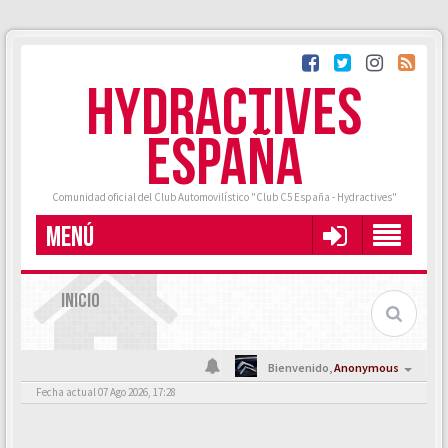
HYDRACTIVES
ESPAÑA
Comunidad oficial del Club Automovilístico "Club C5 España - Hydractives"
MENÚ
INICIO
Bienvenido,
Anonymous
Fecha actual 07 Ago 2026, 17:28