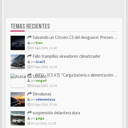
TEMAS RECIENTES
Salvando un Citroën C5 del desguace: Presentación y seguimiento
por
Eren
07 Ago 2026, 21:42
Fallo trampillas aireadores climatizador
por
GsaC5
07 Ago 2026, 11:24
- INFO - [C5 X7]: "Carga batería o alimentación eléctri...
por
iongolf
03 Ago 2026, 12:33
Elevalunas
por
celeventosa
02 Ago 2026, 07:26
suspensión delantera dura
por
galgo
29 Jul 2026, 21:28