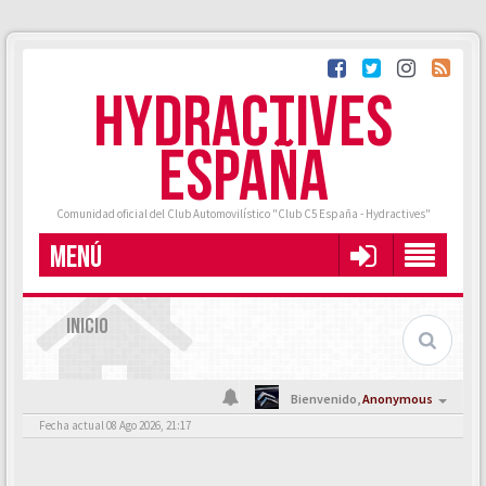
HYDRACTIVES
ESPAÑA
Comunidad oficial del Club Automovilístico "Club C5 España - Hydractives"
MENÚ
INICIO
Bienvenido,
Anonymous
Fecha actual 08 Ago 2026, 21:17