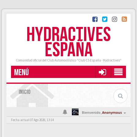
HYDRACTIVES
ESPAÑA
Comunidad oficial del Club Automovilístico "Club C5 España - Hydractives"
MENÚ
INICIO
Bienvenido,
Anonymous
Fecha actual 07 Ago 2026, 13:14