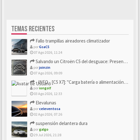
TEMAS RECIENTES
Fallo trampillas aireadores climatizador
por
GsaC5
07 Ago 2026, 11:24
Salvando un Citroën C5 del desguace: Presentación y seguimiento
por
joinzin
07 Ago 2026, 09:09
- INFO - [C5 X7]: "Carga batería o alimentación eléctri...
por
iongolf
03 Ago 2026, 12:33
Elevalunas
por
celeventosa
02 Ago 2026, 07:26
suspensión delantera dura
por
galgo
29 Jul 2026, 21:28