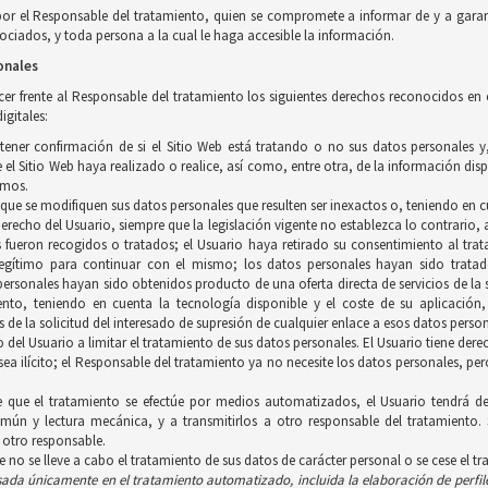
por el Responsable del tratamiento, quien se compromete a informar de y a garan
ciados, y toda persona a la cual le haga accesible la información.
onales
ercer frente al Responsable del tratamiento los siguientes derechos reconocidos en
igitales:
btener confirmación de si el Sitio Web está tratando o no sus datos personales 
el Sitio Web haya realizado o realice, así como, entre otra, de la información disp
smos.
a que se modifiquen sus datos personales que resulten ser inexactos o, teniendo en c
 derecho del Usuario, siempre que la legislación vigente no establezca lo contrario
s fueron recogidos o tratados; el Usuario haya retirado su consentimiento al trat
gítimo para continuar con el mismo; los datos personales hayan sido tratados
personales hayan sido obtenidos producto de una oferta directa de servicios de l
iento, teniendo en cuenta la tecnología disponible y el coste de su aplicació
 de la solicitud del interesado de supresión de cualquier enlace a esos datos person
ho del Usuario a limitar el tratamiento de sus datos personales. El Usuario tiene d
 sea ilícito; el Responsable del tratamiento ya no necesite los datos personales, p
e que el tratamiento se efectúe por medios automatizados, el Usuario tendrá de
ún y lectura mecánica, y a transmitirlos a otro responsable del tratamiento. 
 otro responsable.
ue no se lleve a cabo el tratamiento de sus datos de carácter personal o se cese el t
asada únicamente en el tratamiento
automatizado, incluida la elaboración de perfil