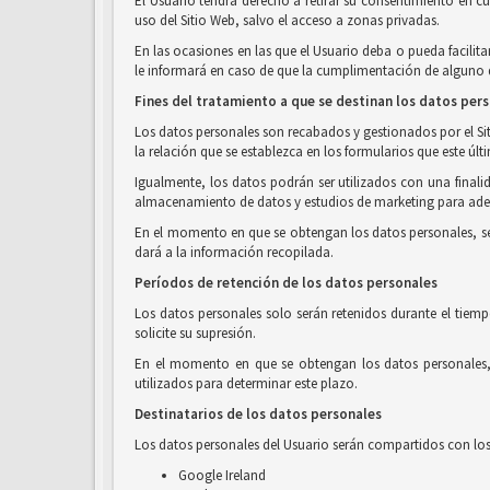
El Usuario tendrá derecho a retirar su consentimiento en c
uso del Sitio Web, salvo el acceso a zonas privadas.
En las ocasiones en las que el Usuario deba o pueda facilita
le informará en caso de que la cumplimentación de alguno de
Fines del tratamiento a que se destinan los datos per
Los datos personales son recabados y gestionados por el Siti
la relación que se establezca en los formularios que este últ
Igualmente, los datos podrán ser utilizados con una finalid
almacenamiento de datos y estudios de marketing para adec
En el momento en que se obtengan los datos personales, se in
dará a la información recopilada.
Períodos de retención de los datos personales
Los datos personales solo serán retenidos durante el tiemp
solicite su supresión.
En el momento en que se obtengan los datos personales, s
utilizados para determinar este plazo.
Destinatarios de los datos personales
Los datos personales del Usuario serán compartidos con los 
Google Ireland