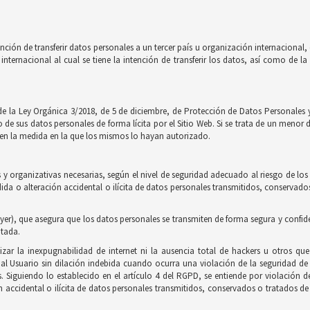
nción de transferir datos personales a un tercer país u organización internaciona
internacional al cual se tiene la intención de transferir los datos, así como de 
de la Ley Orgánica 3/2018, de 5 de diciembre, de Protección de Datos Personales y
e sus datos personales de forma lícita por el Sitio Web. Si se trata de un menor 
to en la medida en la que los mismos lo hayan autorizado.
y organizativas necesarias, según el nivel de seguridad adecuado al riesgo de los
érdida o alteración accidental o ilícita de datos personales transmitidos, conserv
yer), que asegura que los datos personales se transmiten de forma segura y confidenci
ptada.
zar la inexpugnabilidad de internet ni la ausencia total de hackers u otros qu
 Usuario sin dilación indebida cuando ocurra una violación de la seguridad de 
as. Siguiendo lo establecido en el artículo 4 del RGPD, se entiende por violación 
n accidental o ilícita de datos personales transmitidos, conservados o tratados