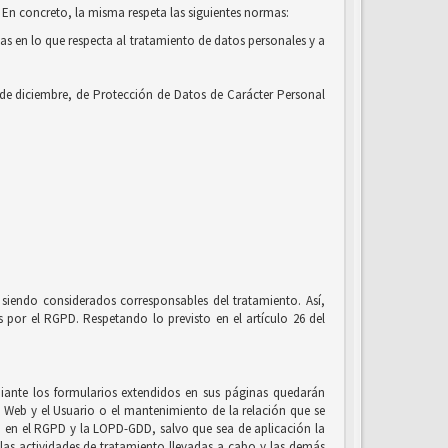
 En concreto, la misma respeta las siguientes normas:
cas en lo que respecta al tratamiento de datos personales y a
 de diciembre, de Protección de Datos de Carácter Personal
siendo considerados corresponsables del tratamiento. Así,
por el RGPD. Respetando lo previsto en el artículo 26 del
ante los formularios extendidos en sus páginas quedarán
io Web y el Usuario o el mantenimiento de la relación que se
to en el RGPD y la LOPD-GDD, salvo que sea de aplicación la
, las actividades de tratamiento llevadas a cabo y las demás