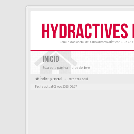
HYDRACTIVES
Comunidad oficial del Club Automovilístico "Club C5 
INICIO
Esta es la página índice del foro
Índice general
« Usted esta aquí
Fecha actual 08 Ago 2026, 06:37