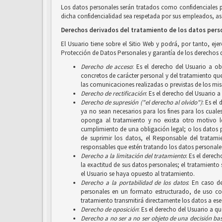
Los datos personales serán tratados como confidenciales 
dicha confidencialidad sea respetada por sus empleados, aso
Derechos derivados del tratamiento de los datos pers
El Usuario tiene sobre el Sitio Web y podrá, por tanto, ej
Protección de Datos Personales y garantía de los derechos d
Derecho de acceso
: Es el derecho del Usuario a o
concretos de carácter personal y del tratamiento que 
las comunicaciones realizadas o previstas de los mi
Derecho de rectificación
: Es el derecho del Usuario 
Derecho de supresión ("el derecho al olvido")
: Es el
ya no sean necesarios para los fines para los cuale
oponga al tratamiento y no exista otro motivo le
cumplimiento de una obligación legal; o los datos 
de suprimir los datos, el Responsable del tratam
responsables que estén tratando los datos personales
Derecho a la limitación del tratamiento
: Es el derec
la exactitud de sus datos personales; el tratamiento
el Usuario se haya opuesto al tratamiento.
Derecho a la portabilidad de los datos
: En caso d
personales en un formato estructurado, de uso com
tratamiento transmitirá directamente los datos a ese
Derecho de oposición
: Es el derecho del Usuario a q
Derecho a no ser
a no ser objeto de una decisión b