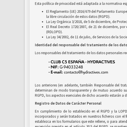
Esta política de privacidad está adaptada a la normativa es
El Reglamento (UE) 2016/679 del Parlamento Europeo y
la libre circulación de estos datos (RGPD).
La Ley Orgánica 3/2018, de 5 de diciembre, de Prote
El Real Decreto 1720/2007, de 21 de diciembre, por
(RDLOPD).
La Ley 34/2002, de 11 de julio, de Servicios de la So
Identidad del responsable del tratamiento de los dat
Los responsables del tratamiento de los datos personales r
Los anteriores (en adelante, también Responsable del tra
determinan de modo transparente y de mutuo acuerdo sus r
RGPD, los aspectos esenciales de dicho acuerdo estarán a di
Registro de Datos de Carácter Personal
En cumplimiento de lo establecido en el RGPD y la LOPD
incorporados y serán tratados en nuestros ficheros con el f
establezca en los formularios que este rellene, o para ate
excepción prevista en el artículo 30.5 del RGPD, se mantien