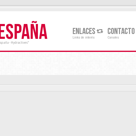
 ESPAÑA
ENLACES
CONTACTO
Links de interés
Canales
España - Hydractives"