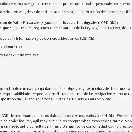
pañola y europea vigente en materia de protección de datos personales en internet.
 del Consejo, de 27 de abril de 2016, relativo a la protección de las personas físi
cción de Datos Personales y garantía de los derechos digitales (LOPD-GDD).
 el que se aprueba el Reglamento de desarrollo de la Ley Orgánica 15/1999, de 13
ciedad de la Información y de Comercio Electrónico (LSSI-CE).
os personales
ecogidos en esta web son:
tamiento) determinan conjuntamente los objetivos y los medios del tratamiento, 
esponsabilidades respectivas en el cumplimiento de las obligaciones impuestas 
sposición del Usuario en la zona Privada del usuario de este Sitio Web.
-GDD, le informamos que los datos personales recabados por el Sitio Web medi
in de poder facilitar, agilizar y cumplir los compromisos establecidos entre el Sit
nder una solicitud o consulta del mismo. Asimismo, de conformidad con lo previs
e un registro de actividades de tratamiento que especifica, según sus finalidades