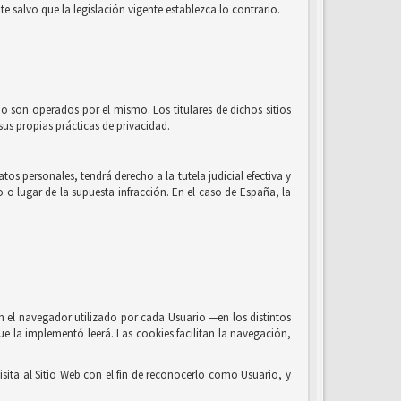
e salvo que la legislación vigente establezca lo contrario.
no son operados por el mismo. Los titulares de dichos sitios
us propias prácticas de privacidad.
os personales, tendrá derecho a la tutela judicial efectiva y
o o lugar de la supuesta infracción. En el caso de España, la
n el navegador utilizado por cada Usuario —en los distintos
ue la implementó leerá. Las cookies facilitan la navegación,
sita al Sitio Web con el fin de reconocerlo como Usuario, y