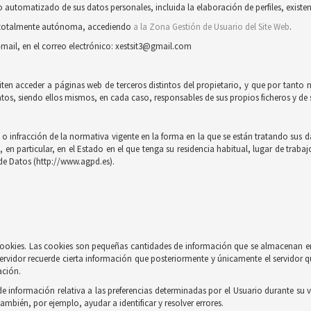
automatizado de sus datos personales, incluida la elaboración de perfiles, existent
ra totalmente autónoma, accediendo
a la Zona Gestión de Usuario del Site Web
.
-mail, en el correo electrónico: xestsit3@gmail.com
iten acceder a páginas web de terceros distintos del propietario, y que por tanto 
tos, siendo ellos mismos, en cada caso, responsables de sus propios ficheros y de s
 infracción de la normativa vigente en la forma en la que se están tratando sus dat
n particular, en el Estado en el que tenga su residencia habitual, lugar de trabaj
de Datos (http://www.agpd.es).
e cookies. Las cookies son pequeñas cantidades de información que se almacenan e
ervidor recuerde cierta información que posteriormente y únicamente el servidor q
ación.
información relativa a las preferencias determinadas por el Usuario durante su vi
también, por ejemplo, ayudar a identificar y resolver errores.