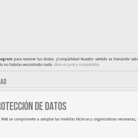
legrαm
para resolver tus dudas. ¡Compártelas! Nuestro sentido es transmitir sab
ado no habrías encontrado nada.
Abre un post y compártelas
DAD
PROTECCIÓN DE DATOS
tio Web se compromete a adoptar las medidas técnicas y organizativas necesarias, 