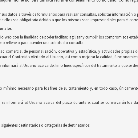
ualquier momento. Será tan fácil retirar el consentimiento como darlo. Como regla
r sus datos a través de formularios para realizar consultas, solicitar información 
 ellos sea obligatoria debido a que los mismos sean imprescindibles para el corre
sonales
o Web con la finalidad de poder facilitar, agilizar y cumplir los compromisos estab
imo rellene o para atender una solicitud o consulta.
ad comercial de personalización, operativa y estadística, y actividades propias d
uar el Contenido ofertado al Usuario, así como mejorar la calidad, funcionamient
formará al Usuario acerca del fin o fines específicos del tratamiento a que se des
o mínimo necesario para los fines de su tratamiento y, en todo caso, únicamente
e informará al Usuario acerca del plazo durante el cual se conservarán los dat
siguientes destinatarios o categorías de destinatarios: