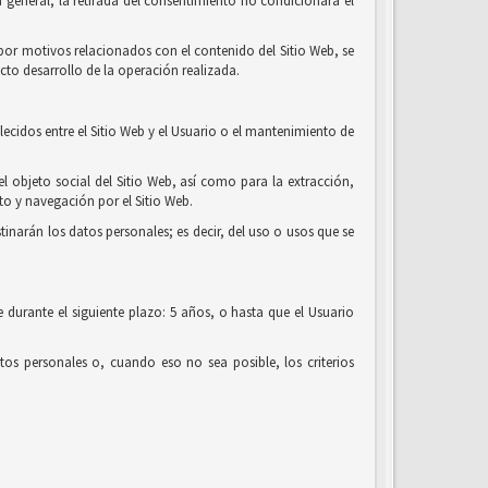
 general, la retirada del consentimiento no condicionará el
o por motivos relacionados con el contenido del Sitio Web, se
cto desarrollo de la operación realizada.
lecidos entre el Sitio Web y el Usuario o el mantenimiento de
el objeto social del Sitio Web, así como para la extracción,
o y navegación por el Sitio Web.
tinarán los datos personales; es decir, del uso o usos que se
 durante el siguiente plazo: 5 años, o hasta que el Usuario
os personales o, cuando eso no sea posible, los criterios