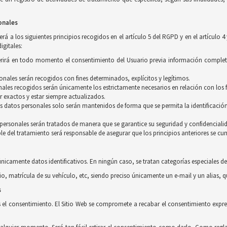
onales
á a los siguientes principios recogidos en el artículo 5 del RGPD y en el artículo 4
igitales:
equerirá en todo momento el consentimiento del Usuario previa información complet
rsonales serán recogidos con fines determinados, explícitos y legítimos.
ales recogidos serán únicamente los estrictamente necesarios en relación con los f
r exactos y estar siempre actualizados.
os datos personales solo serán mantenidos de forma que se permita la identificación
s personales serán tratados de manera que se garantice su seguridad y confidenciali
le del tratamiento será responsable de asegurar que los principios anteriores se cu
únicamente datos identificativos. En ningún caso, se tratan categorías especiales de
io, matrícula de su vehículo, etc, siendo preciso únicamente un e-mail y un alias, 
s
s el consentimiento. El Sitio Web se compromete a recabar el consentimiento expres