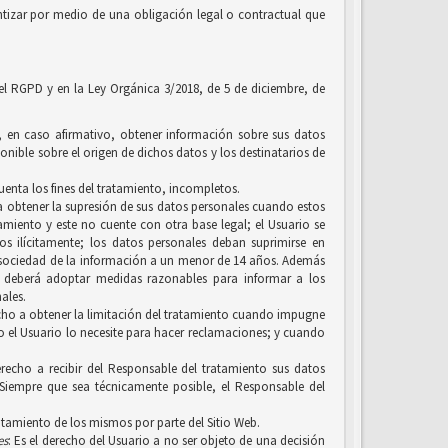
tizar por medio de una obligación legal o contractual que
 el RGPD y en la Ley Orgánica 3/2018, de 5 de diciembre, de
y, en caso afirmativo, obtener información sobre sus datos
onible sobre el origen de dichos datos y los destinatarios de
uenta los fines del tratamiento, incompletos.
, a obtener la supresión de sus datos personales cuando estos
amiento y este no cuente con otra base legal; el Usuario se
 ilícitamente; los datos personales deban suprimirse en
a sociedad de la información a un menor de 14 años. Además
n, deberá adoptar medidas razonables para informar a los
ales.
erecho a obtener la limitación del tratamiento cuando impugne
ero el Usuario lo necesite para hacer reclamaciones; y cuando
recho a recibir del Responsable del tratamiento sus datos
Siempre que sea técnicamente posible, el Responsable del
ratamiento de los mismos por parte del Sitio Web.
es
: Es el derecho del Usuario a no ser objeto de una decisión