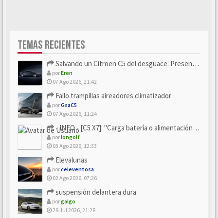
TEMAS RECIENTES
Salvando un Citroën C5 del desguace: Presentación y seguimiento
por
Eren
07 Ago 2026, 21:42
Fallo trampillas aireadores climatizador
por
GsaC5
07 Ago 2026, 11:24
- INFO - [C5 X7]: "Carga batería o alimentación eléctri...
por
iongolf
03 Ago 2026, 12:33
Elevalunas
por
celeventosa
02 Ago 2026, 07:26
suspensión delantera dura
por
galgo
29 Jul 2026, 21:28