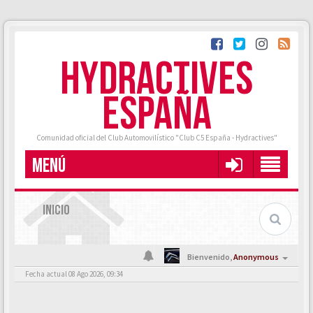
HYDRACTIVES
ESPAÑA
Comunidad oficial del Club Automovilístico "Club C5 España - Hydractives"
MENÚ
INICIO
Bienvenido,
Anonymous
Fecha actual 08 Ago 2026, 09:34