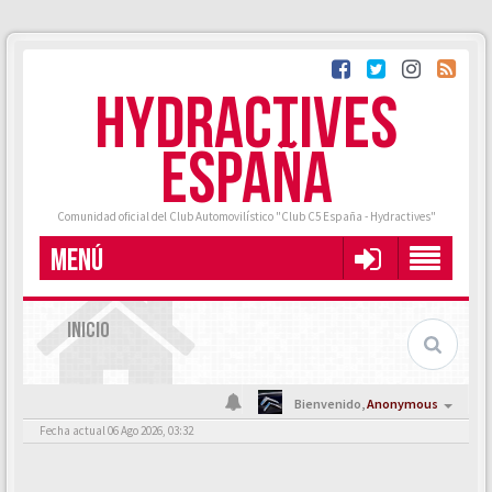
HYDRACTIVES
ESPAÑA
Comunidad oficial del Club Automovilístico "Club C5 España - Hydractives"
MENÚ
INICIO
Bienvenido,
Anonymous
Fecha actual 06 Ago 2026, 03:32