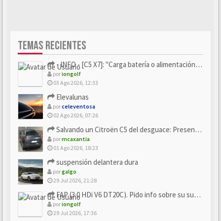
TEMAS RECIENTES
- INFO - [C5 X7]: "Carga batería o alimentación eléctri...
por
iongolf
03 Ago 2026, 12:33
Elevalunas
por
celeventosa
02 Ago 2026, 07:26
Salvando un Citroën C5 del desguace: Presentación y seguimiento
por
mcaxantia
01 Ago 2026, 18:23
suspensión delantera dura
por
galgo
29 Jul 2026, 21:28
FAP (3.0 HDi V6 DT20C). Pido info sobre su sustitución
por
iongolf
29 Jul 2026, 17:36