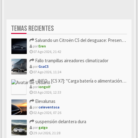
TEMAS RECIENTES
Salvando un Citroën C5 del desguace: Presentación y seguimiento
por
Eren
07 Ago 2026, 21:42
Fallo trampillas aireadores climatizador
por
GsaC5
07 Ago 2026, 11:24
- INFO - [C5 X7]: "Carga batería o alimentación eléctri...
por
iongolf
03 Ago 2026, 12:33
Elevalunas
por
celeventosa
02 Ago 2026, 07:26
suspensión delantera dura
por
galgo
29 Jul 2026, 21:28