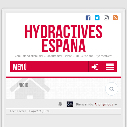
HYDRACTIVES
ESPAÑA
Comunidad oficial del Club Automovilístico "Club C5 España - Hydractives"
MENÚ
INICIO
Bienvenido,
Anonymous
Fecha actual 08 Ago 2026, 10:01