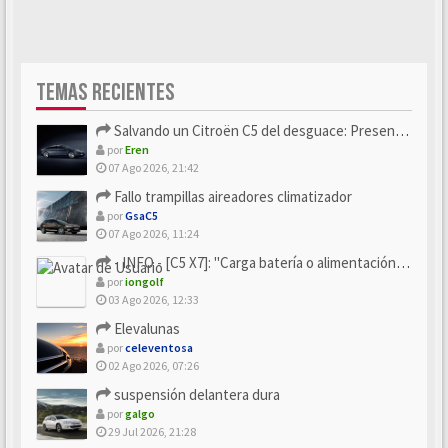
TEMAS RECIENTES
Salvando un Citroën C5 del desguace: Presentación y seguimiento
por
Eren
07 Ago 2026, 21:42
Fallo trampillas aireadores climatizador
por
GsaC5
07 Ago 2026, 11:24
- INFO - [C5 X7]: "Carga batería o alimentación eléctri...
por
iongolf
03 Ago 2026, 12:33
Elevalunas
por
celeventosa
02 Ago 2026, 07:26
suspensión delantera dura
por
galgo
29 Jul 2026, 21:28