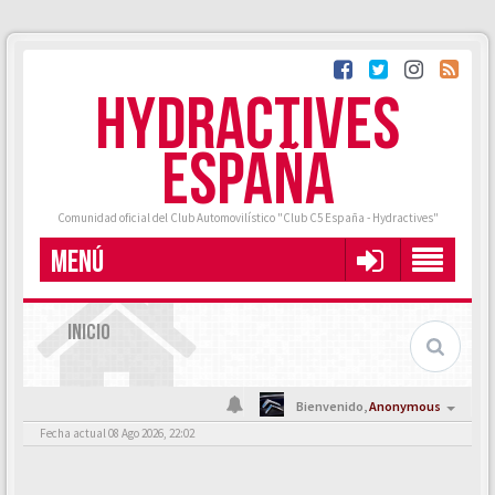
HYDRACTIVES
ESPAÑA
Comunidad oficial del Club Automovilístico "Club C5 España - Hydractives"
MENÚ
INICIO
Bienvenido,
Anonymous
Fecha actual 08 Ago 2026, 22:02