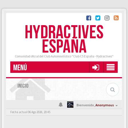
HYDRACTIVES
ESPAÑA
Comunidad oficial del Club Automovilístico "Club C5 España - Hydractives"
MENÚ
INICIO
Bienvenido,
Anonymous
Fecha actual 06 Ago 2026, 20:45