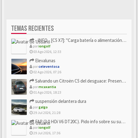
TEMAS RECIENTES
- INFO - [C5 X7]: "Carga batería o alimentación eléctri...
por
iongolf
03 Ago 2026, 12:33
Elevalunas
por
celeventosa
02 Ago 2026, 07:26
Salvando un Citroën C5 del desguace: Presentación y seguimiento
por
mcaxantia
01 Ago 2026, 18:23
suspensión delantera dura
por
galgo
29 Jul 2026, 21:28
FAP (3.0 HDi V6 DT20C). Pido info sobre su sustitución
por
iongolf
29 Jul 2026, 17:36