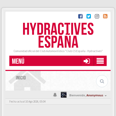
HYDRACTIVES
ESPAÑA
Comunidad oficial del Club Automovilístico "Club C5 España - Hydractives"
MENÚ
INICIO
Bienvenido,
Anonymous
Fecha actual 10 Ago 2026, 05:04