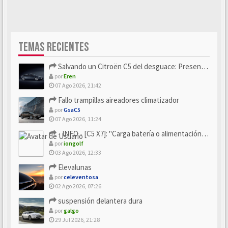
TEMAS RECIENTES
Salvando un Citroën C5 del desguace: Presentación y seguimiento
por
Eren
07 Ago 2026, 21:42
Fallo trampillas aireadores climatizador
por
GsaC5
07 Ago 2026, 11:24
- INFO - [C5 X7]: "Carga batería o alimentación eléctri...
por
iongolf
03 Ago 2026, 12:33
Elevalunas
por
celeventosa
02 Ago 2026, 07:26
suspensión delantera dura
por
galgo
29 Jul 2026, 21:28