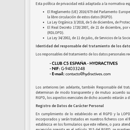
Esta política de privacidad está adaptada a la normativa es
El Reglamento (UE) 2016/679 del Parlamento Europeo y
la libre circulación de estos datos (RGPD).
La Ley Orgánica 3/2018, de 5 de diciembre, de Prote
El Real Decreto 1720/2007, de 21 de diciembre, por
(RDLOPD).
La Ley 34/2002, de 11 de julio, de Servicios de la So
Identidad del responsable del tratamiento de los dat
Los responsables del tratamiento de los datos personales r
Los anteriores (en adelante, también Responsable del tra
determinan de modo transparente y de mutuo acuerdo sus r
RGPD, los aspectos esenciales de dicho acuerdo estarán a di
Registro de Datos de Carácter Personal
En cumplimiento de lo establecido en el RGPD y la LOPD
incorporados y serán tratados en nuestros ficheros con el f
establezca en los formularios que este rellene, o para ate
excepción prevista en el artículo 30.5 del RGPD, se mantien