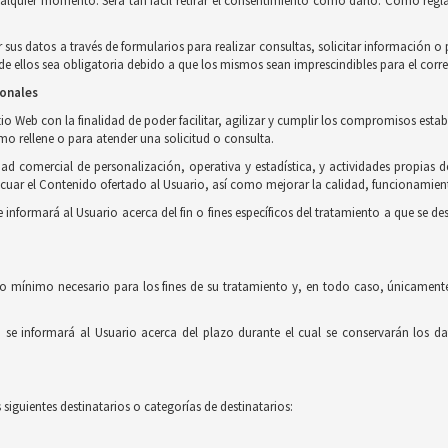
ualquier momento. Será tan fácil retirar el consentimiento como darlo. Como regla
r sus datos a través de formularios para realizar consultas, solicitar información 
 ellos sea obligatoria debido a que los mismos sean imprescindibles para el corre
sonales
o Web con la finalidad de poder facilitar, agilizar y cumplir los compromisos estab
imo rellene o para atender una solicitud o consulta.
ad comercial de personalización, operativa y estadística, y actividades propias d
uar el Contenido ofertado al Usuario, así como mejorar la calidad, funcionamient
formará al Usuario acerca del fin o fines específicos del tratamiento a que se des
o mínimo necesario para los fines de su tratamiento y, en todo caso, únicamente
e informará al Usuario acerca del plazo durante el cual se conservarán los dat
siguientes destinatarios o categorías de destinatarios: