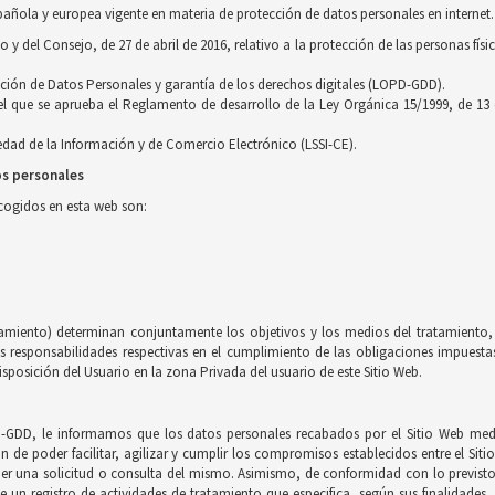
pañola y europea vigente en materia de protección de datos personales en internet.
 del Consejo, de 27 de abril de 2016, relativo a la protección de las personas físi
cción de Datos Personales y garantía de los derechos digitales (LOPD-GDD).
 el que se aprueba el Reglamento de desarrollo de la Ley Orgánica 15/1999, de 13
ciedad de la Información y de Comercio Electrónico (LSSI-CE).
os personales
ecogidos en esta web son:
tamiento) determinan conjuntamente los objetivos y los medios del tratamiento, 
esponsabilidades respectivas en el cumplimiento de las obligaciones impuestas 
sposición del Usuario en la zona Privada del usuario de este Sitio Web.
-GDD, le informamos que los datos personales recabados por el Sitio Web medi
in de poder facilitar, agilizar y cumplir los compromisos establecidos entre el Sit
nder una solicitud o consulta del mismo. Asimismo, de conformidad con lo previs
e un registro de actividades de tratamiento que especifica, según sus finalidades