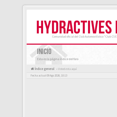
HYDRACTIVES
Comunidad oficial del Club Automovilístico "Club C5 
INICIO
Esta es la página índice del foro
Índice general
« Usted esta aquí
Fecha actual 09 Ago 2026, 10:13