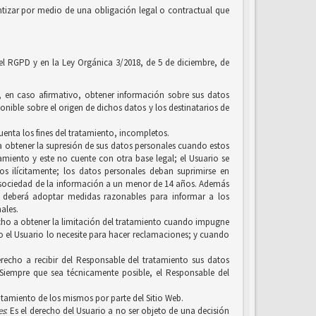
tizar por medio de una obligación legal o contractual que
 el RGPD y en la Ley Orgánica 3/2018, de 5 de diciembre, de
y, en caso afirmativo, obtener información sobre sus datos
onible sobre el origen de dichos datos y los destinatarios de
uenta los fines del tratamiento, incompletos.
, a obtener la supresión de sus datos personales cuando estos
amiento y este no cuente con otra base legal; el Usuario se
 ilícitamente; los datos personales deban suprimirse en
a sociedad de la información a un menor de 14 años. Además
n, deberá adoptar medidas razonables para informar a los
ales.
erecho a obtener la limitación del tratamiento cuando impugne
ero el Usuario lo necesite para hacer reclamaciones; y cuando
recho a recibir del Responsable del tratamiento sus datos
Siempre que sea técnicamente posible, el Responsable del
ratamiento de los mismos por parte del Sitio Web.
es
: Es el derecho del Usuario a no ser objeto de una decisión