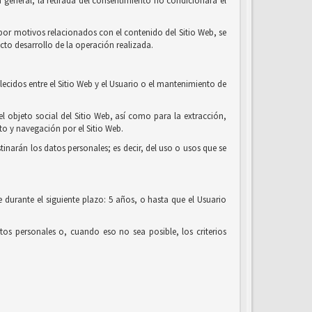
 general, la retirada del consentimiento no condicionará el
o por motivos relacionados con el contenido del Sitio Web, se
cto desarrollo de la operación realizada.
lecidos entre el Sitio Web y el Usuario o el mantenimiento de
el objeto social del Sitio Web, así como para la extracción,
o y navegación por el Sitio Web.
tinarán los datos personales; es decir, del uso o usos que se
 durante el siguiente plazo: 5 años, o hasta que el Usuario
os personales o, cuando eso no sea posible, los criterios