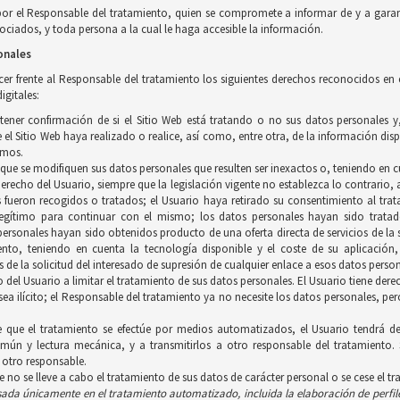
por el Responsable del tratamiento, quien se compromete a informar de y a garan
ciados, y toda persona a la cual le haga accesible la información.
onales
ercer frente al Responsable del tratamiento los siguientes derechos reconocidos en
igitales:
btener confirmación de si el Sitio Web está tratando o no sus datos personales 
el Sitio Web haya realizado o realice, así como, entre otra, de la información disp
smos.
a que se modifiquen sus datos personales que resulten ser inexactos o, teniendo en c
 derecho del Usuario, siempre que la legislación vigente no establezca lo contrario
s fueron recogidos o tratados; el Usuario haya retirado su consentimiento al trat
gítimo para continuar con el mismo; los datos personales hayan sido tratados
personales hayan sido obtenidos producto de una oferta directa de servicios de l
iento, teniendo en cuenta la tecnología disponible y el coste de su aplicació
 de la solicitud del interesado de supresión de cualquier enlace a esos datos person
ho del Usuario a limitar el tratamiento de sus datos personales. El Usuario tiene d
 sea ilícito; el Responsable del tratamiento ya no necesite los datos personales, p
e que el tratamiento se efectúe por medios automatizados, el Usuario tendrá de
ún y lectura mecánica, y a transmitirlos a otro responsable del tratamiento. 
 otro responsable.
ue no se lleve a cabo el tratamiento de sus datos de carácter personal o se cese el t
asada únicamente en el tratamiento
automatizado, incluida la elaboración de perfil