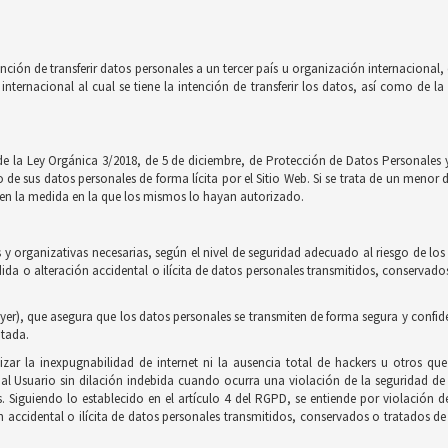
nción de transferir datos personales a un tercer país u organización internaciona
internacional al cual se tiene la intención de transferir los datos, así como de 
de la Ley Orgánica 3/2018, de 5 de diciembre, de Protección de Datos Personales y
e sus datos personales de forma lícita por el Sitio Web. Si se trata de un menor 
to en la medida en la que los mismos lo hayan autorizado.
y organizativas necesarias, según el nivel de seguridad adecuado al riesgo de los
érdida o alteración accidental o ilícita de datos personales transmitidos, conserv
yer), que asegura que los datos personales se transmiten de forma segura y confidenci
ptada.
zar la inexpugnabilidad de internet ni la ausencia total de hackers u otros qu
 Usuario sin dilación indebida cuando ocurra una violación de la seguridad de 
as. Siguiendo lo establecido en el artículo 4 del RGPD, se entiende por violación 
n accidental o ilícita de datos personales transmitidos, conservados o tratados