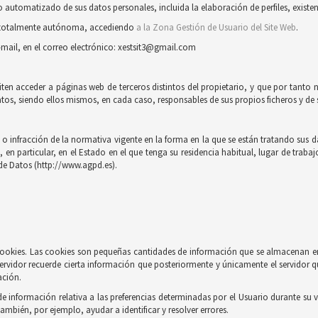
automatizado de sus datos personales, incluida la elaboración de perfiles, existent
ra totalmente autónoma, accediendo
a la Zona Gestión de Usuario del Site Web
.
-mail, en el correo electrónico: xestsit3@gmail.com
iten acceder a páginas web de terceros distintos del propietario, y que por tanto 
tos, siendo ellos mismos, en cada caso, responsables de sus propios ficheros y de s
 infracción de la normativa vigente en la forma en la que se están tratando sus dat
n particular, en el Estado en el que tenga su residencia habitual, lugar de trabaj
de Datos (http://www.agpd.es).
e cookies. Las cookies son pequeñas cantidades de información que se almacenan e
ervidor recuerde cierta información que posteriormente y únicamente el servidor q
ación.
información relativa a las preferencias determinadas por el Usuario durante su vi
también, por ejemplo, ayudar a identificar y resolver errores.