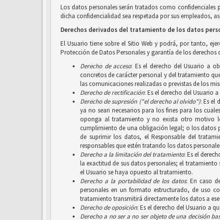
Los datos personales serán tratados como confidenciales 
dicha confidencialidad sea respetada por sus empleados, aso
Derechos derivados del tratamiento de los datos pers
El Usuario tiene sobre el Sitio Web y podrá, por tanto, ej
Protección de Datos Personales y garantía de los derechos d
Derecho de acceso
: Es el derecho del Usuario a o
concretos de carácter personal y del tratamiento que 
las comunicaciones realizadas o previstas de los mi
Derecho de rectificación
: Es el derecho del Usuario 
Derecho de supresión ("el derecho al olvido")
: Es el
ya no sean necesarios para los fines para los cuale
oponga al tratamiento y no exista otro motivo le
cumplimiento de una obligación legal; o los datos 
de suprimir los datos, el Responsable del tratam
responsables que estén tratando los datos personales
Derecho a la limitación del tratamiento
: Es el derec
la exactitud de sus datos personales; el tratamiento
el Usuario se haya opuesto al tratamiento.
Derecho a la portabilidad de los datos
: En caso d
personales en un formato estructurado, de uso com
tratamiento transmitirá directamente los datos a ese
Derecho de oposición
: Es el derecho del Usuario a q
Derecho a no ser
a no ser objeto de una decisión b