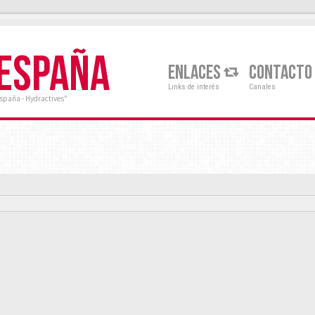
 ESPAÑA
ENLACES
CONTACTO
Links de interés
Canales
España - Hydractives"