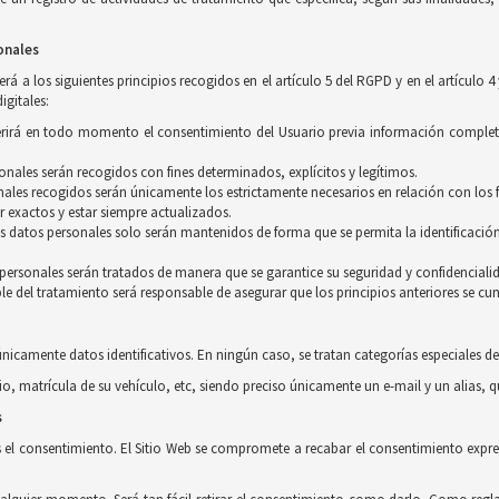
onales
á a los siguientes principios recogidos en el artículo 5 del RGPD y en el artículo 4
igitales:
equerirá en todo momento el consentimiento del Usuario previa información complet
rsonales serán recogidos con fines determinados, explícitos y legítimos.
ales recogidos serán únicamente los estrictamente necesarios en relación con los f
r exactos y estar siempre actualizados.
os datos personales solo serán mantenidos de forma que se permita la identificación
s personales serán tratados de manera que se garantice su seguridad y confidenciali
le del tratamiento será responsable de asegurar que los principios anteriores se cu
únicamente datos identificativos. En ningún caso, se tratan categorías especiales de
io, matrícula de su vehículo, etc, siendo preciso únicamente un e-mail y un alias, 
s
s el consentimiento. El Sitio Web se compromete a recabar el consentimiento expres