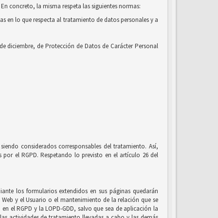
 En concreto, la misma respeta las siguientes normas:
cas en lo que respecta al tratamiento de datos personales y a
 de diciembre, de Protección de Datos de Carácter Personal
siendo considerados corresponsables del tratamiento. Así,
por el RGPD. Respetando lo previsto en el artículo 26 del
ante los formularios extendidos en sus páginas quedarán
io Web y el Usuario o el mantenimiento de la relación que se
to en el RGPD y la LOPD-GDD, salvo que sea de aplicación la
, las actividades de tratamiento llevadas a cabo y las demás