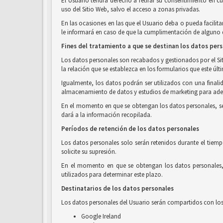
El Usuario tendrá derecho a retirar su consentimiento en c
uso del Sitio Web, salvo el acceso a zonas privadas.
En las ocasiones en las que el Usuario deba o pueda facilita
le informará en caso de que la cumplimentación de alguno de
Fines del tratamiento a que se destinan los datos per
Los datos personales son recabados y gestionados por el Siti
la relación que se establezca en los formularios que este últ
Igualmente, los datos podrán ser utilizados con una finalid
almacenamiento de datos y estudios de marketing para adec
En el momento en que se obtengan los datos personales, se in
dará a la información recopilada.
Períodos de retención de los datos personales
Los datos personales solo serán retenidos durante el tiemp
solicite su supresión.
En el momento en que se obtengan los datos personales, s
utilizados para determinar este plazo.
Destinatarios de los datos personales
Los datos personales del Usuario serán compartidos con los 
Google Ireland