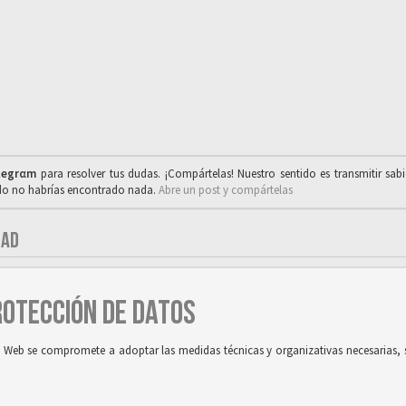
legrαm
para resolver tus dudas. ¡Compártelas! Nuestro sentido es transmitir sab
ado no habrías encontrado nada.
Abre un post y compártelas
DAD
PROTECCIÓN DE DATOS
tio Web se compromete a adoptar las medidas técnicas y organizativas necesarias, 