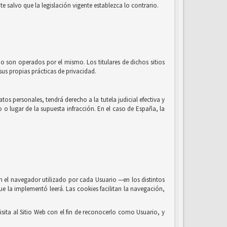
e salvo que la legislación vigente establezca lo contrario.
no son operados por el mismo. Los titulares de dichos sitios
us propias prácticas de privacidad.
os personales, tendrá derecho a la tutela judicial efectiva y
o o lugar de la supuesta infracción. En el caso de España, la
n el navegador utilizado por cada Usuario —en los distintos
ue la implementó leerá. Las cookies facilitan la navegación,
sita al Sitio Web con el fin de reconocerlo como Usuario, y