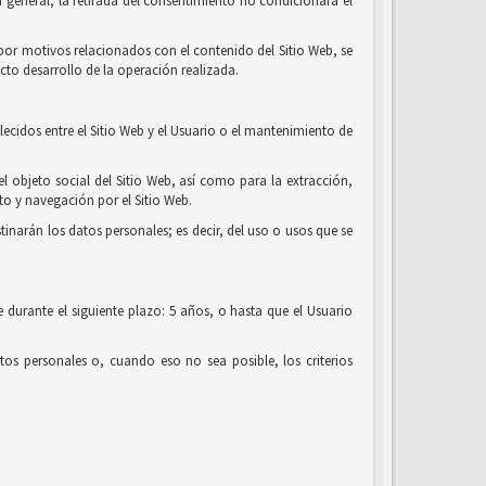
 general, la retirada del consentimiento no condicionará el
o por motivos relacionados con el contenido del Sitio Web, se
cto desarrollo de la operación realizada.
lecidos entre el Sitio Web y el Usuario o el mantenimiento de
el objeto social del Sitio Web, así como para la extracción,
o y navegación por el Sitio Web.
tinarán los datos personales; es decir, del uso o usos que se
 durante el siguiente plazo: 5 años, o hasta que el Usuario
os personales o, cuando eso no sea posible, los criterios