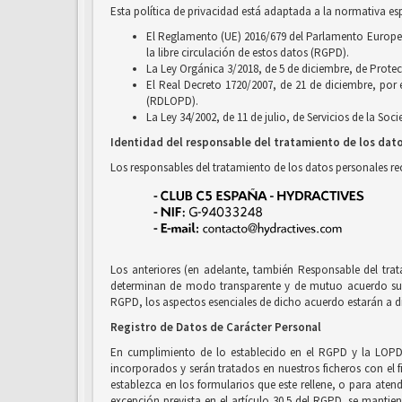
Esta política de privacidad está adaptada a la normativa es
El Reglamento (UE) 2016/679 del Parlamento Europeo y
la libre circulación de estos datos (RGPD).
La Ley Orgánica 3/2018, de 5 de diciembre, de Prote
El Real Decreto 1720/2007, de 21 de diciembre, por
(RDLOPD).
La Ley 34/2002, de 11 de julio, de Servicios de la So
Identidad del responsable del tratamiento de los dat
Los responsables del tratamiento de los datos personales r
Los anteriores (en adelante, también Responsable del tra
determinan de modo transparente y de mutuo acuerdo sus r
RGPD, los aspectos esenciales de dicho acuerdo estarán a di
Registro de Datos de Carácter Personal
En cumplimiento de lo establecido en el RGPD y la LOPD
incorporados y serán tratados en nuestros ficheros con el f
establezca en los formularios que este rellene, o para ate
excepción prevista en el artículo 30.5 del RGPD, se mantien