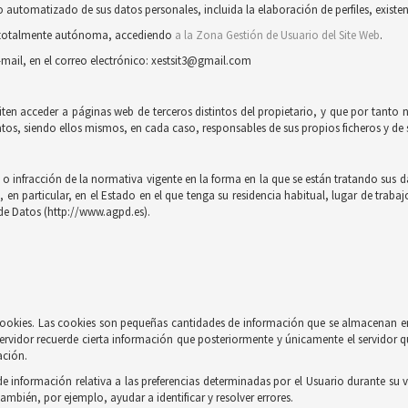
automatizado de sus datos personales, incluida la elaboración de perfiles, existent
ra totalmente autónoma, accediendo
a la Zona Gestión de Usuario del Site Web
.
-mail, en el correo electrónico: xestsit3@gmail.com
iten acceder a páginas web de terceros distintos del propietario, y que por tanto 
tos, siendo ellos mismos, en cada caso, responsables de sus propios ficheros y de s
 infracción de la normativa vigente en la forma en la que se están tratando sus dat
n particular, en el Estado en el que tenga su residencia habitual, lugar de trabaj
de Datos (http://www.agpd.es).
e cookies. Las cookies son pequeñas cantidades de información que se almacenan e
ervidor recuerde cierta información que posteriormente y únicamente el servidor q
ación.
información relativa a las preferencias determinadas por el Usuario durante su vi
también, por ejemplo, ayudar a identificar y resolver errores.