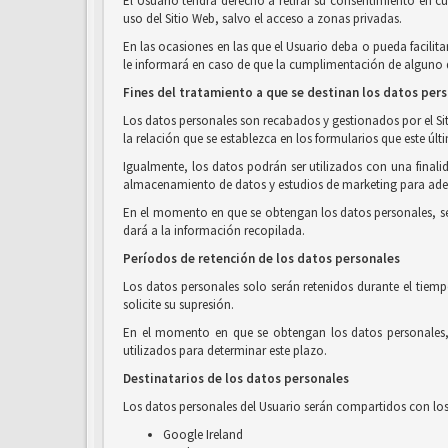
El Usuario tendrá derecho a retirar su consentimiento en c
uso del Sitio Web, salvo el acceso a zonas privadas.
En las ocasiones en las que el Usuario deba o pueda facilita
le informará en caso de que la cumplimentación de alguno de
Fines del tratamiento a que se destinan los datos per
Los datos personales son recabados y gestionados por el Siti
la relación que se establezca en los formularios que este últ
Igualmente, los datos podrán ser utilizados con una finalid
almacenamiento de datos y estudios de marketing para adec
En el momento en que se obtengan los datos personales, se in
dará a la información recopilada.
Períodos de retención de los datos personales
Los datos personales solo serán retenidos durante el tiemp
solicite su supresión.
En el momento en que se obtengan los datos personales, s
utilizados para determinar este plazo.
Destinatarios de los datos personales
Los datos personales del Usuario serán compartidos con los 
Google Ireland