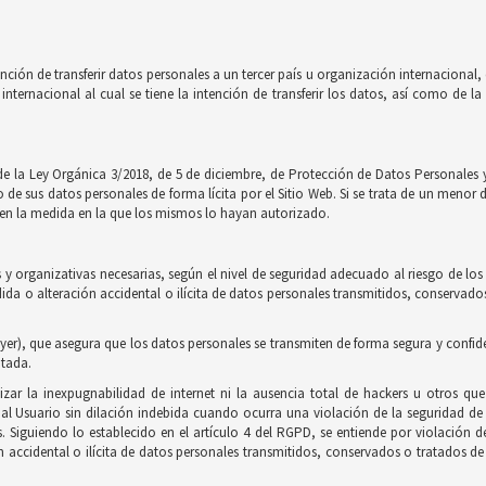
nción de transferir datos personales a un tercer país u organización internaciona
internacional al cual se tiene la intención de transferir los datos, así como de 
de la Ley Orgánica 3/2018, de 5 de diciembre, de Protección de Datos Personales y
e sus datos personales de forma lícita por el Sitio Web. Si se trata de un menor 
to en la medida en la que los mismos lo hayan autorizado.
y organizativas necesarias, según el nivel de seguridad adecuado al riesgo de los
érdida o alteración accidental o ilícita de datos personales transmitidos, conserv
yer), que asegura que los datos personales se transmiten de forma segura y confidenci
ptada.
zar la inexpugnabilidad de internet ni la ausencia total de hackers u otros qu
 Usuario sin dilación indebida cuando ocurra una violación de la seguridad de 
as. Siguiendo lo establecido en el artículo 4 del RGPD, se entiende por violación 
n accidental o ilícita de datos personales transmitidos, conservados o tratados