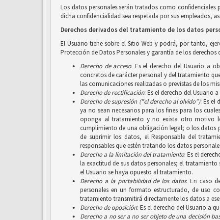
Los datos personales serán tratados como confidenciales 
dicha confidencialidad sea respetada por sus empleados, aso
Derechos derivados del tratamiento de los datos pers
El Usuario tiene sobre el Sitio Web y podrá, por tanto, ej
Protección de Datos Personales y garantía de los derechos d
Derecho de acceso
: Es el derecho del Usuario a o
concretos de carácter personal y del tratamiento que 
las comunicaciones realizadas o previstas de los mi
Derecho de rectificación
: Es el derecho del Usuario 
Derecho de supresión ("el derecho al olvido")
: Es el
ya no sean necesarios para los fines para los cuale
oponga al tratamiento y no exista otro motivo le
cumplimiento de una obligación legal; o los datos 
de suprimir los datos, el Responsable del tratam
responsables que estén tratando los datos personales
Derecho a la limitación del tratamiento
: Es el derec
la exactitud de sus datos personales; el tratamiento
el Usuario se haya opuesto al tratamiento.
Derecho a la portabilidad de los datos
: En caso d
personales en un formato estructurado, de uso com
tratamiento transmitirá directamente los datos a ese
Derecho de oposición
: Es el derecho del Usuario a q
Derecho a no ser
a no ser objeto de una decisión b