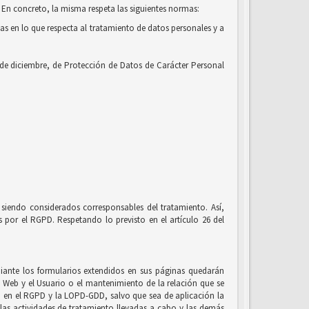
 En concreto, la misma respeta las siguientes normas:
cas en lo que respecta al tratamiento de datos personales y a
 de diciembre, de Protección de Datos de Carácter Personal
siendo considerados corresponsables del tratamiento. Así,
por el RGPD. Respetando lo previsto en el artículo 26 del
ante los formularios extendidos en sus páginas quedarán
io Web y el Usuario o el mantenimiento de la relación que se
to en el RGPD y la LOPD-GDD, salvo que sea de aplicación la
, las actividades de tratamiento llevadas a cabo y las demás