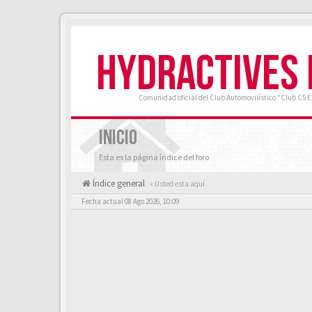
HYDRACTIVES
Comunidad oficial del Club Automovilístico "Club C5 
INICIO
Esta es la página índice del foro
Índice general
« Usted esta aquí
Fecha actual 08 Ago 2026, 10:09