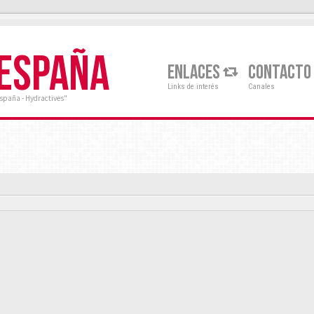
 ESPAÑA
ENLACES
CONTACTO
Links de interés
Canales
España - Hydractives"