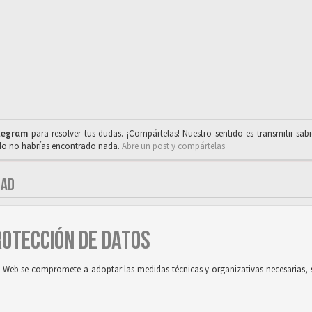
legrαm
para resolver tus dudas. ¡Compártelas! Nuestro sentido es transmitir sab
ado no habrías encontrado nada.
Abre un post y compártelas
DAD
PROTECCIÓN DE DATOS
tio Web se compromete a adoptar las medidas técnicas y organizativas necesarias, 