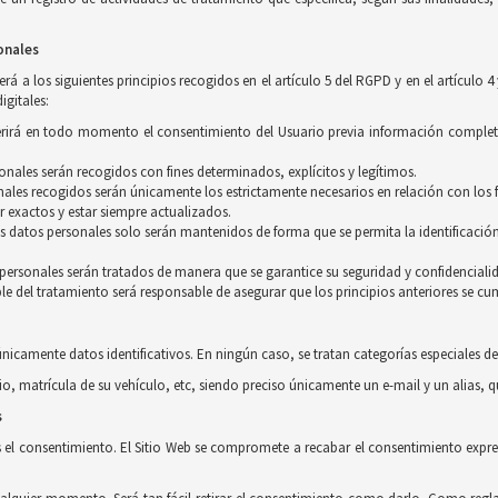
onales
á a los siguientes principios recogidos en el artículo 5 del RGPD y en el artículo 4
igitales:
equerirá en todo momento el consentimiento del Usuario previa información complet
rsonales serán recogidos con fines determinados, explícitos y legítimos.
ales recogidos serán únicamente los estrictamente necesarios en relación con los f
r exactos y estar siempre actualizados.
os datos personales solo serán mantenidos de forma que se permita la identificación
s personales serán tratados de manera que se garantice su seguridad y confidenciali
le del tratamiento será responsable de asegurar que los principios anteriores se cu
únicamente datos identificativos. En ningún caso, se tratan categorías especiales de
io, matrícula de su vehículo, etc, siendo preciso únicamente un e-mail y un alias, 
s
s el consentimiento. El Sitio Web se compromete a recabar el consentimiento expres