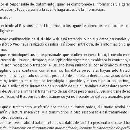
por el Responsable del tratamiento, quien se compromete a informar de y a garan
ciados, y toda persona a la cual le haga accesible la información.
onales
ercer frente al Responsable del tratamiento los siguientes derechos reconocidos en
igitales:
btener confirmación de si el Sitio Web está tratando o no sus datos personales 
el Sitio Web haya realizado o realice, así como, entre otra, de la información disp
smos.
a que se modifiquen sus datos personales que resulten ser inexactos o, teniendo en c
 derecho del Usuario, siempre que la legislación vigente no establezca lo contrario
s fueron recogidos o tratados; el Usuario haya retirado su consentimiento al trat
gítimo para continuar con el mismo; los datos personales hayan sido tratados
personales hayan sido obtenidos producto de una oferta directa de servicios de l
iento, teniendo en cuenta la tecnología disponible y el coste de su aplicació
 de la solicitud del interesado de supresión de cualquier enlace a esos datos person
ho del Usuario a limitar el tratamiento de sus datos personales. El Usuario tiene d
 sea ilícito; el Responsable del tratamiento ya no necesite los datos personales, p
e que el tratamiento se efectúe por medios automatizados, el Usuario tendrá de
ún y lectura mecánica, y a transmitirlos a otro responsable del tratamiento. 
 otro responsable.
ue no se lleve a cabo el tratamiento de sus datos de carácter personal o se cese el t
asada únicamente en el tratamiento
automatizado, incluida la elaboración de perfil