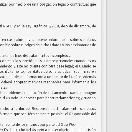
tizar por medio de una obligación legal o contractual que
 el RGPD y en la Ley Orgánica 3/2018, de 5 de diciembre, de
y, en caso afirmativo, obtener información sobre sus datos
onible sobre el origen de dichos datos y los destinatarios de
uenta los fines del tratamiento, incompletos.
, a obtener la supresión de sus datos personales cuando estos
amiento y este no cuente con otra base legal; el Usuario se
 ilícitamente; los datos personales deban suprimirse en
a sociedad de la información a un menor de 14 años. Además
n, deberá adoptar medidas razonables para informar a los
ales.
erecho a obtener la limitación del tratamiento cuando impugne
ero el Usuario lo necesite para hacer reclamaciones; y cuando
recho a recibir del Responsable del tratamiento sus datos
Siempre que sea técnicamente posible, el Responsable del
ratamiento de los mismos por parte del Sitio Web.
es
: Es el derecho del Usuario a no ser objeto de una decisión