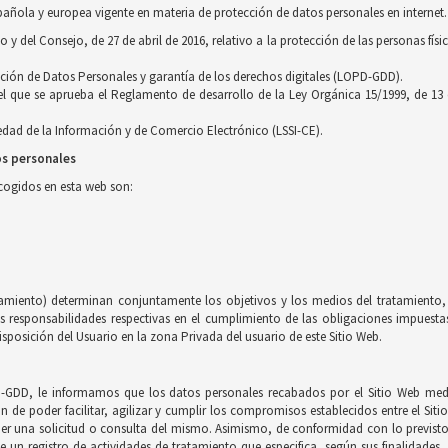
pañola y europea vigente en materia de protección de datos personales en internet.
 del Consejo, de 27 de abril de 2016, relativo a la protección de las personas físi
cción de Datos Personales y garantía de los derechos digitales (LOPD-GDD).
 el que se aprueba el Reglamento de desarrollo de la Ley Orgánica 15/1999, de 13
ciedad de la Información y de Comercio Electrónico (LSSI-CE).
os personales
ecogidos en esta web son:
tamiento) determinan conjuntamente los objetivos y los medios del tratamiento, 
esponsabilidades respectivas en el cumplimiento de las obligaciones impuestas 
sposición del Usuario en la zona Privada del usuario de este Sitio Web.
-GDD, le informamos que los datos personales recabados por el Sitio Web medi
in de poder facilitar, agilizar y cumplir los compromisos establecidos entre el Sit
nder una solicitud o consulta del mismo. Asimismo, de conformidad con lo previs
e un registro de actividades de tratamiento que especifica, según sus finalidades