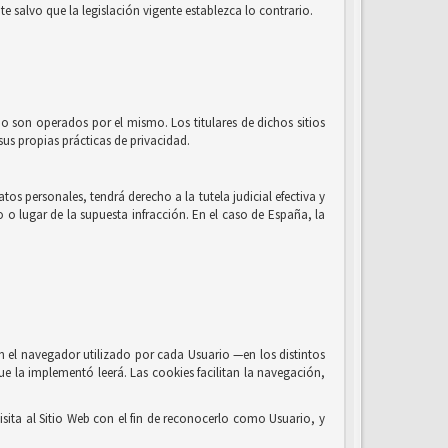
e salvo que la legislación vigente establezca lo contrario.
no son operados por el mismo. Los titulares de dichos sitios
us propias prácticas de privacidad.
os personales, tendrá derecho a la tutela judicial efectiva y
o o lugar de la supuesta infracción. En el caso de España, la
n el navegador utilizado por cada Usuario —en los distintos
ue la implementó leerá. Las cookies facilitan la navegación,
sita al Sitio Web con el fin de reconocerlo como Usuario, y