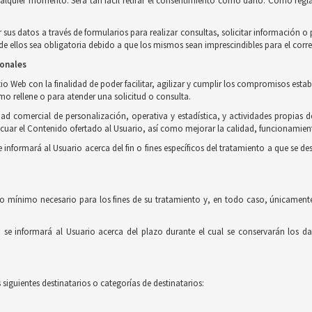
ualquier momento. Será tan fácil retirar el consentimiento como darlo. Como regla
r sus datos a través de formularios para realizar consultas, solicitar información 
 ellos sea obligatoria debido a que los mismos sean imprescindibles para el corre
sonales
o Web con la finalidad de poder facilitar, agilizar y cumplir los compromisos estab
imo rellene o para atender una solicitud o consulta.
ad comercial de personalización, operativa y estadística, y actividades propias d
uar el Contenido ofertado al Usuario, así como mejorar la calidad, funcionamient
formará al Usuario acerca del fin o fines específicos del tratamiento a que se des
o mínimo necesario para los fines de su tratamiento y, en todo caso, únicamente
e informará al Usuario acerca del plazo durante el cual se conservarán los dat
siguientes destinatarios o categorías de destinatarios: