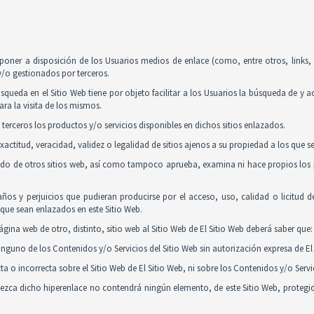
poner a disposición de los Usuarios medios de enlace (como, entre otros, links
y/o gestionados por terceros.
squeda en el Sitio Web tiene por objeto facilitar a los Usuarios la búsqueda de y 
ra la visita de los mismos.
 terceros los productos y/o servicios disponibles en dichos sitios enlazados.
actitud, veracidad, validez o legalidad de sitios ajenos a su propiedad a los que 
nido de otros sitios web, así como tampoco aprueba, examina ni hace propios los p
ños y perjuicios que pudieran producirse por el acceso, uso, calidad o licitud 
y que sean enlazados en este Sitio Web.
gina web de otro, distinto, sitio web al Sitio Web de El Sitio Web deberá saber que:
guno de los Contenidos y/o Servicios del Sitio Web sin autorización expresa de El 
 o incorrecta sobre el Sitio Web de El Sitio Web, ni sobre los Contenidos y/o Serv
tablezca dicho hiperenlace no contendrá ningún elemento, de este Sitio Web, proteg