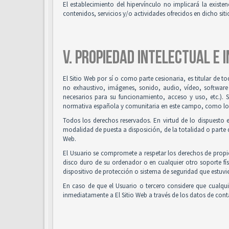
El establecimiento del hipervínculo no implicará la existenc
contenidos, servicios y/o actividades ofrecidos en dicho siti
V. PROPIEDAD INTELECTUAL E 
El Sitio Web por sí o como parte cesionaria, es titular de t
no exhaustivo, imágenes, sonido, audio, vídeo, software
necesarios para su funcionamiento, acceso y uso, etc.). 
normativa española y comunitaria en este campo, como los t
Todos los derechos reservados. En virtud de lo dispuesto 
modalidad de puesta a disposición, de la totalidad o parte d
Web.
El Usuario se compromete a respetar los derechos de propied
disco duro de su ordenador o en cualquier otro soporte fís
dispositivo de protección o sistema de seguridad que estuvie
En caso de que el Usuario o tercero considere que cualqu
inmediatamente a El Sitio Web a través de los datos de co