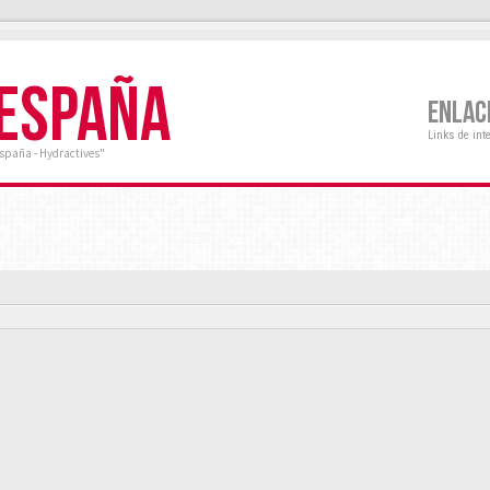
 ESPAÑA
ENLAC
Links de int
España - Hydractives"