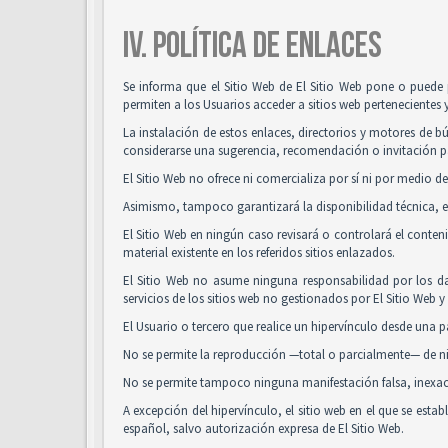
IV. POLÍTICA DE ENLACES
Se informa que el Sitio Web de El Sitio Web pone o puede 
permiten a los Usuarios acceder a sitios web pertenecientes 
La instalación de estos enlaces, directorios y motores de bú
considerarse una sugerencia, recomendación o invitación pa
El Sitio Web no ofrece ni comercializa por sí ni por medio de
Asimismo, tampoco garantizará la disponibilidad técnica, ex
El Sitio Web en ningún caso revisará o controlará el conte
material existente en los referidos sitios enlazados.
El Sitio Web no asume ninguna responsabilidad por los da
servicios de los sitios web no gestionados por El Sitio Web 
El Usuario o tercero que realice un hipervínculo desde una pá
No se permite la reproducción —total o parcialmente— de nin
No se permite tampoco ninguna manifestación falsa, inexacta
A excepción del hipervínculo, el sitio web en el que se es
español, salvo autorización expresa de El Sitio Web.