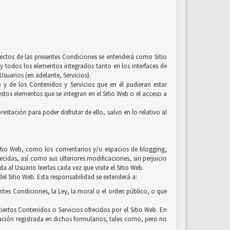
efectos de las presentes Condiciones se entenderá como Sitio
y todos los elementos integrados tanto en los interfaces de
suarios (en adelante, Servicios).
b y de los Contenidos y Servicios que en él pudieran estar
tos elementos que se integran en el Sitio Web o el acceso a
estación para poder disfrutar de ello, salvo en lo relativo al
l Sitio Web, como los comentarios y/o espacios de blogging,
ecidas, así como sus ulteriores modificaciones, sin perjuicio
 al Usuario leerlas cada vez que visite el Sitio Web.
el Sitio Web. Esta responsabilidad se extenderá a:
entes Condiciones, la Ley, la moral o el orden público, o que
iertos Contenidos o Servicios ofrecidos por el Sitio Web. En
ación registrada en dichos formularios, tales como, pero no