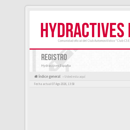
HYDRACTIVES
Comunidad oficial del Club Automovilístico "Club C5 
REGISTRO
Hydractives España
Índice general
« Usted esta aquí
Fecha actual 07 Ago 2026, 13:58