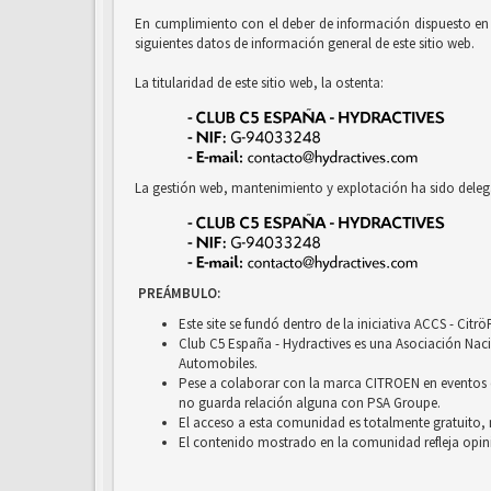
En cumplimiento con el deber de información dispuesto en la
siguientes datos de información general de este sitio web.
La titularidad de este sitio web, la ostenta:
La gestión web, mantenimiento y explotación ha sido deleg
PREÁMBULO:
Este site se fundó dentro de la iniciativa ACCS - Cit
Club C5 España - Hydractives es una Asociación Nacio
Automobiles.
Pese a colaborar con la marca CITROEN en eventos c
no guarda relación alguna con PSA Groupe.
El acceso a esta comunidad es totalmente gratuito, 
El contenido mostrado en la comunidad refleja opini