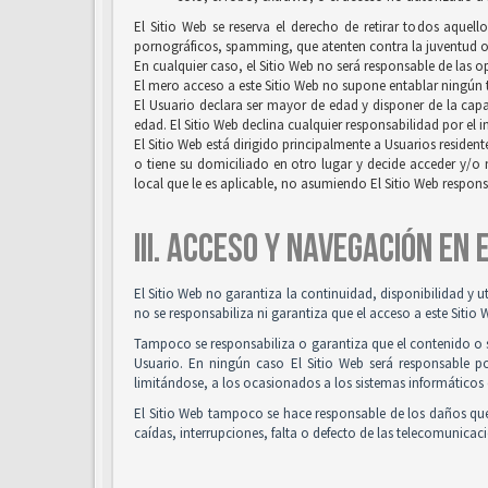
El Sitio Web se reserva el derecho de retirar todos aquell
pornográficos, spamming, que atenten contra la juventud o l
En cualquier caso, el Sitio Web no será responsable de las 
El mero acceso a este Sitio Web no supone entablar ningún ti
El Usuario declara ser mayor de edad y disponer de la capac
edad. El Sitio Web declina cualquier responsabilidad por el 
El Sitio Web está dirigido principalmente a Usuarios resident
o tiene su domiciliado en otro lugar y decide acceder y/o 
local que le es aplicable, no asumiendo El Sitio Web respon
III. ACCESO Y NAVEGACIÓN EN
El Sitio Web no garantiza la continuidad, disponibilidad y u
no se responsabiliza ni garantiza que el acceso a este Sitio 
Tampoco se responsabiliza o garantiza que el contenido o so
Usuario. En ningún caso El Sitio Web será responsable po
limitándose, a los ocasionados a los sistemas informáticos 
El Sitio Web tampoco se hace responsable de los daños que
caídas, interrupciones, falta o defecto de las telecomunicac