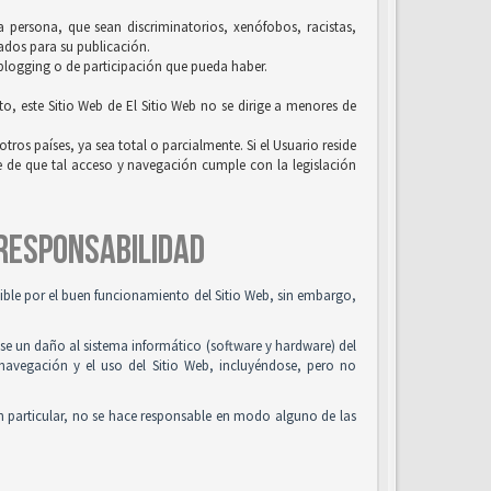
la persona, que sean discriminatorios, xenófobos, racistas,
uados para su publicación.
 blogging o de participación que pueda haber.
to, este Sitio Web de El Sitio Web no se dirige a menores de
tros países, ya sea total o parcialmente. Si el Usuario reside
se de que tal acceso y navegación cumple con la legislación
 RESPONSABILIDAD
osible por el buen funcionamiento del Sitio Web, sin embargo,
use un daño al sistema informático (software y hardware) del
 navegación y el uso del Sitio Web, incluyéndose, pero no
n particular, no se hace responsable en modo alguno de las