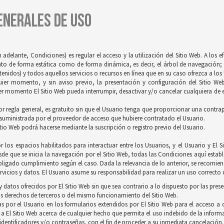
GENERALES DE USO
 adelante, Condiciones) es regular el acceso y la utilización del Sitio Web. A los 
tanto de forma estática como de forma dinámica, es decir, el árbol de navegación; 
idos) y todos aquellos servicios o recursos en línea que en su caso ofrezca a los U
quier momento, y sin aviso previo, la presentación y configuración del Sitio We
r momento El Sitio Web pueda interrumpir, desactivar y/o cancelar cualquiera de es
 por regla general, es gratuito sin que el Usuario tenga que proporcionar una contrapr
 suministrada por el proveedor de acceso que hubiere contratado el Usuario.
itio Web podrá hacerse mediante la suscripción o registro previo del Usuario.
 los espacios habilitados para interactuar entre los Usuarios, y el Usuario y E
de que se inicia la navegación por el Sitio Web, todas las Condiciones aquí establ
ligado cumplimiento según el caso. Dada la relevancia de lo anterior, se recomienda
vicios y datos. El Usuario asume su responsabilidad para realizar un uso correcto d
 datos ofrecidos por El Sitio Web sin que sea contrario a lo dispuesto por las pres
s derechos de terceros o del mismo funcionamiento del Sitio Web.
s por el Usuario en los formularios extendidos por El Sitio Web para el acceso a c
 a El Sitio Web acerca de cualquier hecho que permita el uso indebido de la inform
 identificadores y/o contraseñas, con el fin de proceder a su inmediata cancelación.