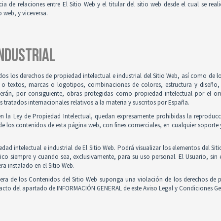
ia de relaciones entre El Sitio Web y el titular del sitio web desde el cual se re
o web, y viceversa.
INDUSTRIAL
odos los derechos de propiedad intelectual e industrial del Sitio Web, así como de
 o textos, marcas o logotipos, combinaciones de colores, estructura y diseño
Serán, por consiguiente, obras protegidas como propiedad intelectual por el ord
ratados internacionales relativos a la materia y suscritos por España.
en la Ley de Propiedad Intelectual, quedan expresamente prohibidas la reproducci
e los contenidos de esta página web, con fines comerciales, en cualquier soporte y
ad intelectual e industrial de El Sitio Web. Podrá visualizar los elementos del Sit
ico siempre y cuando sea, exclusivamente, para su uso personal. El Usuario, sin
ra instalado en el Sitio Web.
iera de los Contenidos del Sitio Web suponga una violación de los derechos de p
ntacto del apartado de INFORMACIÓN GENERAL de este Aviso Legal y Condiciones Ge