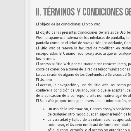
II. TÉRMINOS Y CONDICIONES 
El objeto de las condiciones: El Sitio Web
El objeto de las presentes Condiciones Generales de Uso (en
Web: la apariencia externa de los interfaces de pantalla, 
pantalla como en el árbol de navegación (en adelante, Conten
El Sitio Web se reserva la facultad de modificar, en cual
incorporados. El Usuario reconoce y acepta que en cualquie
los mismos.
El acceso al Sitio Web por el Usuario tiene carácter libre y,
coste de conexión a través de la red de telecomunicaciones
La utilización de alguno de los Contenidos o Servicios del S
El Usuario
El acceso, la navegación y uso del Sitio Web, así como por
confiere la condición de Usuario, por lo que se aceptan, des
de la aplicación de la correspondiente normativa legal de ob
El Sitio Web proporciona gran diversidad de información, ser
Un uso de la información, Contenidos y/o Servicios y
de cualquier otro modo puedan suponer lesión de lo
La veracidad y licitud de las informaciones aportada
todo caso, el Usuario notificará de forma inmediata
sólo, el robo, extravío, o el acceso no autorizado a