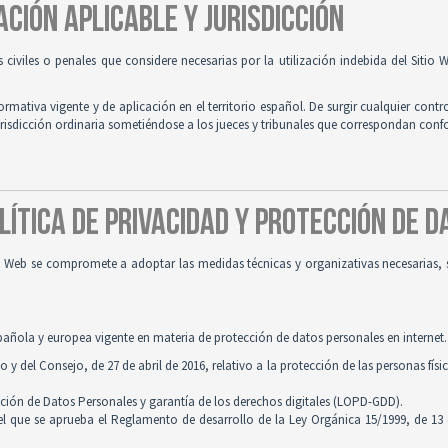
ACIÓN APLICABLE Y JURISDICCIÓN
es civiles o penales que considere necesarias por la utilización indebida del Siti
normativa vigente y de aplicación en el territorio español. De surgir cualquier contr
jurisdicción ordinaria sometiéndose a los jueces y tribunales que correspondan con
OLÍTICA DE PRIVACIDAD Y PROTECCIÓN DE 
tio Web se compromete a adoptar las medidas técnicas y organizativas necesarias, 
pañola y europea vigente en materia de protección de datos personales en internet.
 del Consejo, de 27 de abril de 2016, relativo a la protección de las personas físi
cción de Datos Personales y garantía de los derechos digitales (LOPD-GDD).
 el que se aprueba el Reglamento de desarrollo de la Ley Orgánica 15/1999, de 13