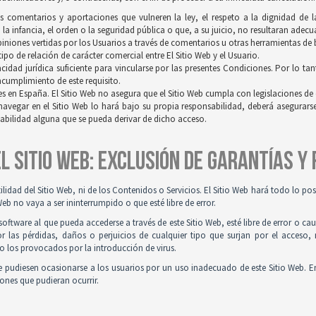
os comentarios y aportaciones que vulneren la ley, el respeto a la dignidad de 
a infancia, el orden o la seguridad pública o que, a su juicio, no resultaran adec
opiniones vertidas por los Usuarios a través de comentarios u otras herramientas de
po de relación de carácter comercial entre El Sitio Web y el Usuario.
idad jurídica suficiente para vincularse por las presentes Condiciones. Por lo tan
incumplimiento de este requisito.
es en España. El Sitio Web no asegura que el Sitio Web cumpla con legislaciones de o
navegar en el Sitio Web lo hará bajo su propia responsabilidad, deberá asegurar
sabilidad alguna que se pueda derivar de dicho acceso.
 EL SITIO WEB: EXCLUSIÓN DE GARANTÍAS Y
tilidad del Sitio Web, ni de los Contenidos o Servicios. El Sitio Web hará todo lo p
Web no vaya a ser ininterrumpido o que esté libre de error.
ftware al que pueda accederse a través de este Sitio Web, esté libre de error o ca
r las pérdidas, daños o perjuicios de cualquier tipo que surjan por el acceso,
o los provocados por la introducción de virus.
 pudiesen ocasionarse a los usuarios por un uso inadecuado de este Sitio Web. E
iones que pudieran ocurrir.