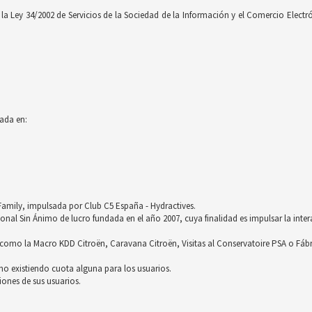
 Ley 34/2002 de Servicios de la Sociedad de la Información y el Comercio Electróni
ada en:
röFamily, impulsada por Club C5 España - Hydractives.
nal Sin Ánimo de lucro fundada en el año 2007, cuya finalidad es impulsar la inter
omo la Macro KDD Citroën, Caravana Citroën, Visitas al Conservatoire PSA o Fáb
no existiendo cuota alguna para los usuarios.
ones de sus usuarios.