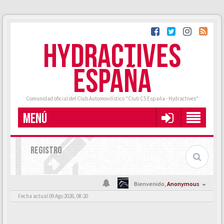
HYDRACTIVES
ESPAÑA
Comunidad oficial del Club Automovilístico "Club C5 España - Hydractives"
MENÚ
REGISTRO
Bienvenido,
Anonymous
Fecha actual 09 Ago 2026, 08:20