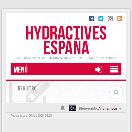
HYDRACTIVES
ESPAÑA
Comunidad oficial del Club Automovilístico "Club C5 España - Hydractives"
MENÚ
REGISTRO
Bienvenido,
Anonymous
Fecha actual 06 Ago 2026, 03:29