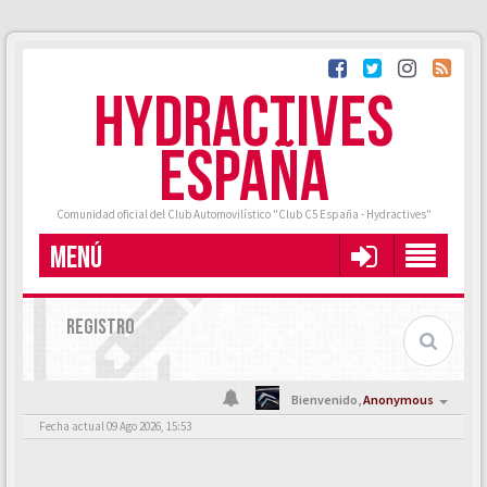
HYDRACTIVES
ESPAÑA
Comunidad oficial del Club Automovilístico "Club C5 España - Hydractives"
MENÚ
REGISTRO
Bienvenido,
Anonymous
Fecha actual 09 Ago 2026, 15:53