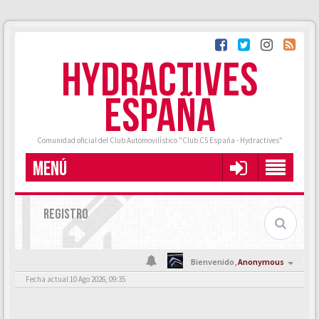
HYDRACTIVES
ESPAÑA
Comunidad oficial del Club Automovilístico "Club C5 España - Hydractives"
MENÚ
REGISTRO
Bienvenido,
Anonymous
Fecha actual 10 Ago 2026, 09:35