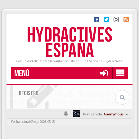
HYDRACTIVES
ESPAÑA
Comunidad oficial del Club Automovilístico "Club C5 España - Hydractives"
MENÚ
REGISTRO
Bienvenido,
Anonymous
Fecha actual 09 Ago 2026, 05:15