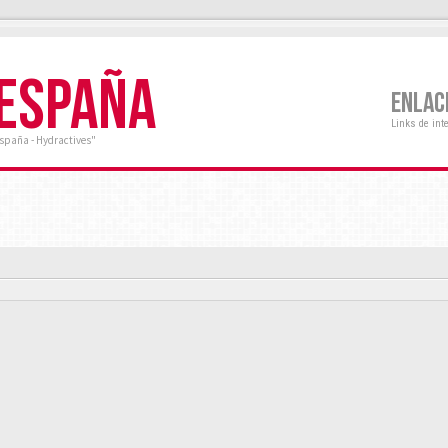
 ESPAÑA
ENLAC
Links de int
España - Hydractives"