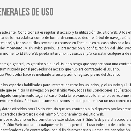
GENERALES DE USO
 adelante, Condiciones) es regular el acceso y la utilización del Sitio Web. A los 
tanto de forma estática como de forma dinámica, es decir, el árbol de navegación; 
idos) y todos aquellos servicios o recursos en línea que en su caso ofrezca a los U
quier momento, y sin aviso previo, la presentación y configuración del Sitio We
r momento El Sitio Web pueda interrumpir, desactivar y/o cancelar cualquiera de es
 por regla general, es gratuito sin que el Usuario tenga que proporcionar una contrapr
 suministrada por el proveedor de acceso que hubiere contratado el Usuario.
itio Web podrá hacerse mediante la suscripción o registro previo del Usuario.
 los espacios habilitados para interactuar entre los Usuarios, y el Usuario y E
de que se inicia la navegación por el Sitio Web, todas las Condiciones aquí establ
ligado cumplimiento según el caso. Dada la relevancia de lo anterior, se recomienda
vicios y datos. El Usuario asume su responsabilidad para realizar un uso correcto d
 datos ofrecidos por El Sitio Web sin que sea contrario a lo dispuesto por las pres
s derechos de terceros o del mismo funcionamiento del Sitio Web.
s por el Usuario en los formularios extendidos por El Sitio Web para el acceso a c
 a El Sitio Web acerca de cualquier hecho que permita el uso indebido de la inform
 identificadores y/o contraseñas, con el fin de proceder a su inmediata cancelación.