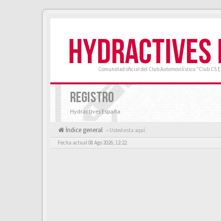
HYDRACTIVES
Comunidad oficial del Club Automovilístico "Club C5 
REGISTRO
Hydractives España
Índice general
« Usted esta aquí
Fecha actual 08 Ago 2026, 12:22