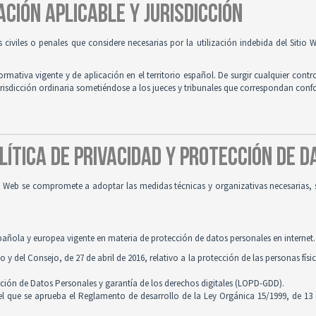
ACIÓN APLICABLE Y JURISDICCIÓN
es civiles o penales que considere necesarias por la utilización indebida del Siti
normativa vigente y de aplicación en el territorio español. De surgir cualquier contr
jurisdicción ordinaria sometiéndose a los jueces y tribunales que correspondan con
OLÍTICA DE PRIVACIDAD Y PROTECCIÓN DE 
tio Web se compromete a adoptar las medidas técnicas y organizativas necesarias, 
pañola y europea vigente en materia de protección de datos personales en internet.
 del Consejo, de 27 de abril de 2016, relativo a la protección de las personas físi
cción de Datos Personales y garantía de los derechos digitales (LOPD-GDD).
 el que se aprueba el Reglamento de desarrollo de la Ley Orgánica 15/1999, de 13