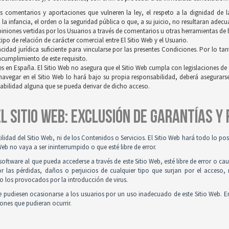
os comentarios y aportaciones que vulneren la ley, el respeto a la dignidad de 
a infancia, el orden o la seguridad pública o que, a su juicio, no resultaran adec
opiniones vertidas por los Usuarios a través de comentarios u otras herramientas de
po de relación de carácter comercial entre El Sitio Web y el Usuario.
idad jurídica suficiente para vincularse por las presentes Condiciones. Por lo tan
incumplimiento de este requisito.
es en España. El Sitio Web no asegura que el Sitio Web cumpla con legislaciones de o
navegar en el Sitio Web lo hará bajo su propia responsabilidad, deberá asegurar
sabilidad alguna que se pueda derivar de dicho acceso.
 EL SITIO WEB: EXCLUSIÓN DE GARANTÍAS Y
tilidad del Sitio Web, ni de los Contenidos o Servicios. El Sitio Web hará todo lo p
Web no vaya a ser ininterrumpido o que esté libre de error.
ftware al que pueda accederse a través de este Sitio Web, esté libre de error o ca
r las pérdidas, daños o perjuicios de cualquier tipo que surjan por el acceso,
o los provocados por la introducción de virus.
 pudiesen ocasionarse a los usuarios por un uso inadecuado de este Sitio Web. E
iones que pudieran ocurrir.