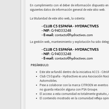
En cumplimiento con el deber de información dispuesto en la
siguientes datos de información general de este sitio web.
La titularidad de este sitio web, la ostenta:
La gestión web, mantenimiento y explotación ha sido deleg
PREÁMBULO:
Este site se fundó dentro de la iniciativa ACCS - Cit
Club C5 España - Hydractives es una Asociación Nacio
Automobiles.
Pese a colaborar con la marca CITROEN en eventos c
no guarda relación alguna con PSA Groupe.
El acceso a esta comunidad es totalmente gratuito, 
El contenido mostrado en la comunidad refleja opini