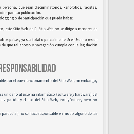
la persona, que sean discriminatorios, xenófobos, racistas,
uados para su publicación.
 blogging o de participación que pueda haber.
to, este Sitio Web de El Sitio Web no se dirige a menores de
tros países, ya sea total o parcialmente. Si el Usuario reside
se de que tal acceso y navegación cumple con la legislación
 RESPONSABILIDAD
osible por el buen funcionamiento del Sitio Web, sin embargo,
use un daño al sistema informático (software y hardware) del
 navegación y el uso del Sitio Web, incluyéndose, pero no
n particular, no se hace responsable en modo alguno de las