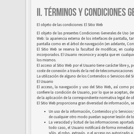
II. TÉRMINOS Y CONDICIONES 
El objeto de las condiciones: El Sitio Web
El objeto de las presentes Condiciones Generales de Uso (en
Web: la apariencia externa de los interfaces de pantalla, 
pantalla como en el árbol de navegación (en adelante, Conten
El Sitio Web se reserva la facultad de modificar, en cual
incorporados. El Usuario reconoce y acepta que en cualquie
los mismos.
El acceso al Sitio Web por el Usuario tiene carácter libre y,
coste de conexión a través de la red de telecomunicaciones
La utilización de alguno de los Contenidos o Servicios del S
El Usuario
El acceso, la navegación y uso del Sitio Web, así como por
confiere la condición de Usuario, por lo que se aceptan, des
de la aplicación de la correspondiente normativa legal de ob
El Sitio Web proporciona gran diversidad de información, ser
Un uso de la información, Contenidos y/o Servicios y
de cualquier otro modo puedan suponer lesión de lo
La veracidad y licitud de las informaciones aportada
todo caso, el Usuario notificará de forma inmediata
sólo, el robo, extravío, o el acceso no autorizado a