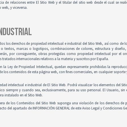
ia de relaciones entre El Sitio Web y el titular del sitio web desde el cual se re
o web, y viceversa.
INDUSTRIAL
odos los derechos de propiedad intelectual e industrial del Sitio Web, así como de
 o textos, marcas o logotipos, combinaciones de colores, estructura y diseño
Serán, por consiguiente, obras protegidas como propiedad intelectual por el ord
ratados internacionales relativos a la materia y suscritos por España.
en la Ley de Propiedad Intelectual, quedan expresamente prohibidas la reproducci
e los contenidos de esta página web, con fines comerciales, en cualquier soporte y
ad intelectual e industrial de El Sitio Web. Podrá visualizar los elementos del Sit
ico siempre y cuando sea, exclusivamente, para su uso personal. El Usuario, sin
ra instalado en el Sitio Web.
iera de los Contenidos del Sitio Web suponga una violación de los derechos de p
ntacto del apartado de INFORMACIÓN GENERAL de este Aviso Legal y Condiciones Ge