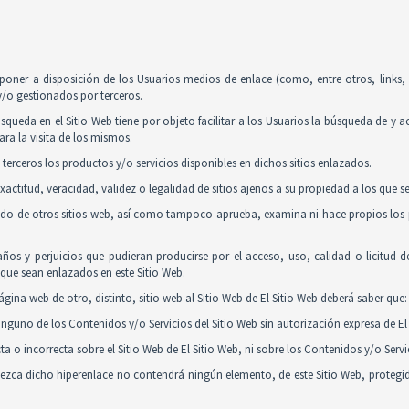
poner a disposición de los Usuarios medios de enlace (como, entre otros, links
y/o gestionados por terceros.
squeda en el Sitio Web tiene por objeto facilitar a los Usuarios la búsqueda de y 
ra la visita de los mismos.
 terceros los productos y/o servicios disponibles en dichos sitios enlazados.
actitud, veracidad, validez o legalidad de sitios ajenos a su propiedad a los que 
nido de otros sitios web, así como tampoco aprueba, examina ni hace propios los p
ños y perjuicios que pudieran producirse por el acceso, uso, calidad o licitud 
y que sean enlazados en este Sitio Web.
gina web de otro, distinto, sitio web al Sitio Web de El Sitio Web deberá saber que:
guno de los Contenidos y/o Servicios del Sitio Web sin autorización expresa de El 
 o incorrecta sobre el Sitio Web de El Sitio Web, ni sobre los Contenidos y/o Serv
tablezca dicho hiperenlace no contendrá ningún elemento, de este Sitio Web, proteg