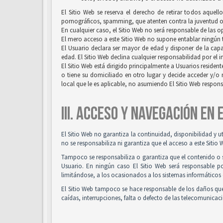
El Sitio Web se reserva el derecho de retirar todos aquell
pornográficos, spamming, que atenten contra la juventud o l
En cualquier caso, el Sitio Web no será responsable de las 
El mero acceso a este Sitio Web no supone entablar ningún ti
El Usuario declara ser mayor de edad y disponer de la capac
edad. El Sitio Web declina cualquier responsabilidad por el 
El Sitio Web está dirigido principalmente a Usuarios resident
o tiene su domiciliado en otro lugar y decide acceder y/o 
local que le es aplicable, no asumiendo El Sitio Web respon
III. ACCESO Y NAVEGACIÓN EN
El Sitio Web no garantiza la continuidad, disponibilidad y u
no se responsabiliza ni garantiza que el acceso a este Sitio 
Tampoco se responsabiliza o garantiza que el contenido o so
Usuario. En ningún caso El Sitio Web será responsable po
limitándose, a los ocasionados a los sistemas informáticos 
El Sitio Web tampoco se hace responsable de los daños que
caídas, interrupciones, falta o defecto de las telecomunicac