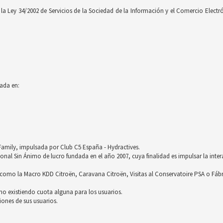
 Ley 34/2002 de Servicios de la Sociedad de la Información y el Comercio Electróni
ada en:
röFamily, impulsada por Club C5 España - Hydractives.
nal Sin Ánimo de lucro fundada en el año 2007, cuya finalidad es impulsar la inter
omo la Macro KDD Citroën, Caravana Citroën, Visitas al Conservatoire PSA o Fáb
no existiendo cuota alguna para los usuarios.
ones de sus usuarios.