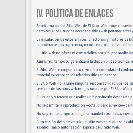
IV. POLÍTICA DE ENLACES
Se informa que el Sitio Web de El Sitio Web pone o puede 
permiten a los Usuarios acceder a sitios web pertenecientes 
La instalación de estos enlaces, directorios y motores de bú
considerarse una sugerencia, recomendación o invitación pa
El Sitio Web no ofrece ni comercializa por sí ni por medio de
Asimismo, tampoco garantizará la disponibilidad técnica, ex
El Sitio Web en ningún caso revisará o controlará el conte
material existente en los referidos sitios enlazados.
El Sitio Web no asume ninguna responsabilidad por los da
servicios de los sitios web no gestionados por El Sitio Web 
El Usuario o tercero que realice un hipervínculo desde una pá
No se permite la reproducción —total o parcialmente— de nin
No se permite tampoco ninguna manifestación falsa, inexacta
A excepción del hipervínculo, el sitio web en el que se es
español, salvo autorización expresa de El Sitio Web.