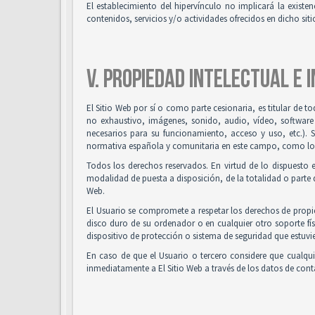
El establecimiento del hipervínculo no implicará la existenc
contenidos, servicios y/o actividades ofrecidos en dicho siti
V. PROPIEDAD INTELECTUAL E 
El Sitio Web por sí o como parte cesionaria, es titular de t
no exhaustivo, imágenes, sonido, audio, vídeo, software
necesarios para su funcionamiento, acceso y uso, etc.). 
normativa española y comunitaria en este campo, como los t
Todos los derechos reservados. En virtud de lo dispuesto 
modalidad de puesta a disposición, de la totalidad o parte d
Web.
El Usuario se compromete a respetar los derechos de propied
disco duro de su ordenador o en cualquier otro soporte fís
dispositivo de protección o sistema de seguridad que estuvie
En caso de que el Usuario o tercero considere que cualqu
inmediatamente a El Sitio Web a través de los datos de co