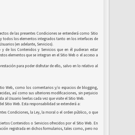
efectos de las presentes Condiciones se entenderá como Sitio
y todos los elementos integrados tanto en los interfaces de
suarios (en adelante, Servicios).
b y de los Contenidos y Servicios que en él pudieran estar
tos elementos que se integran en el Sitio Web o el acceso a
estación para poder disfrutar de ello, salvo en lo relativo al
l Sitio Web, como los comentarios y/o espacios de blogging,
ecidas, así como sus ulteriores modificaciones, sin perjuicio
 al Usuario leerlas cada vez que visite el Sitio Web.
el Sitio Web. Esta responsabilidad se extenderá a:
entes Condiciones, la Ley, la moral o el orden público, o que
iertos Contenidos o Servicios ofrecidos por el Sitio Web. En
ación registrada en dichos formularios, tales como, pero no