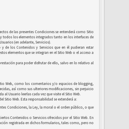
efectos de las presentes Condiciones se entenderá como Sitio
y todos los elementos integrados tanto en los interfaces de
suarios (en adelante, Servicios).
b y de los Contenidos y Servicios que en él pudieran estar
tos elementos que se integran en el Sitio Web o el acceso a
estación para poder disfrutar de ello, salvo en lo relativo al
l Sitio Web, como los comentarios y/o espacios de blogging,
ecidas, así como sus ulteriores modificaciones, sin perjuicio
 al Usuario leerlas cada vez que visite el Sitio Web.
el Sitio Web. Esta responsabilidad se extenderá a:
entes Condiciones, la Ley, la moral o el orden público, o que
iertos Contenidos o Servicios ofrecidos por el Sitio Web. En
ación registrada en dichos formularios, tales como, pero no