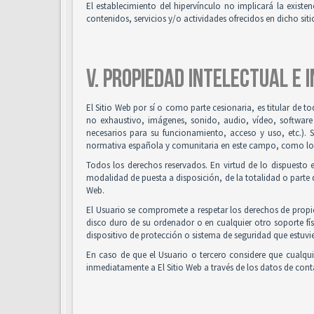
El establecimiento del hipervínculo no implicará la existenc
contenidos, servicios y/o actividades ofrecidos en dicho siti
V. PROPIEDAD INTELECTUAL E 
El Sitio Web por sí o como parte cesionaria, es titular de t
no exhaustivo, imágenes, sonido, audio, vídeo, software
necesarios para su funcionamiento, acceso y uso, etc.). 
normativa española y comunitaria en este campo, como los t
Todos los derechos reservados. En virtud de lo dispuesto 
modalidad de puesta a disposición, de la totalidad o parte d
Web.
El Usuario se compromete a respetar los derechos de propied
disco duro de su ordenador o en cualquier otro soporte fís
dispositivo de protección o sistema de seguridad que estuvie
En caso de que el Usuario o tercero considere que cualqu
inmediatamente a El Sitio Web a través de los datos de co