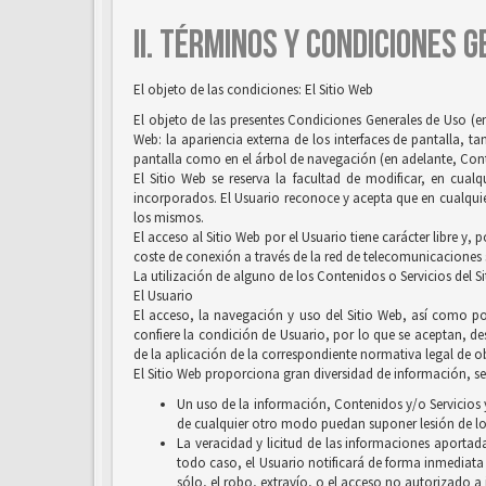
II. TÉRMINOS Y CONDICIONES 
El objeto de las condiciones: El Sitio Web
El objeto de las presentes Condiciones Generales de Uso (en
Web: la apariencia externa de los interfaces de pantalla, 
pantalla como en el árbol de navegación (en adelante, Conten
El Sitio Web se reserva la facultad de modificar, en cual
incorporados. El Usuario reconoce y acepta que en cualquie
los mismos.
El acceso al Sitio Web por el Usuario tiene carácter libre y,
coste de conexión a través de la red de telecomunicaciones
La utilización de alguno de los Contenidos o Servicios del S
El Usuario
El acceso, la navegación y uso del Sitio Web, así como por
confiere la condición de Usuario, por lo que se aceptan, des
de la aplicación de la correspondiente normativa legal de ob
El Sitio Web proporciona gran diversidad de información, ser
Un uso de la información, Contenidos y/o Servicios y
de cualquier otro modo puedan suponer lesión de lo
La veracidad y licitud de las informaciones aportada
todo caso, el Usuario notificará de forma inmediata
sólo, el robo, extravío, o el acceso no autorizado a