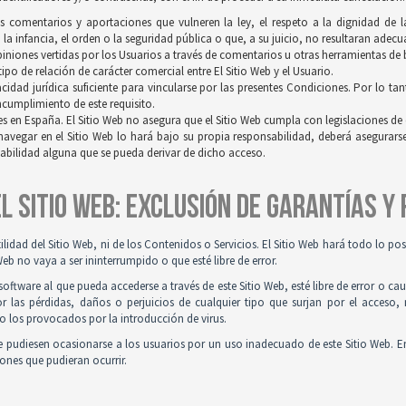
os comentarios y aportaciones que vulneren la ley, el respeto a la dignidad de 
a infancia, el orden o la seguridad pública o que, a su juicio, no resultaran adec
opiniones vertidas por los Usuarios a través de comentarios u otras herramientas de
po de relación de carácter comercial entre El Sitio Web y el Usuario.
idad jurídica suficiente para vincularse por las presentes Condiciones. Por lo tan
incumplimiento de este requisito.
es en España. El Sitio Web no asegura que el Sitio Web cumpla con legislaciones de o
navegar en el Sitio Web lo hará bajo su propia responsabilidad, deberá asegurar
sabilidad alguna que se pueda derivar de dicho acceso.
 EL SITIO WEB: EXCLUSIÓN DE GARANTÍAS Y
tilidad del Sitio Web, ni de los Contenidos o Servicios. El Sitio Web hará todo lo p
Web no vaya a ser ininterrumpido o que esté libre de error.
ftware al que pueda accederse a través de este Sitio Web, esté libre de error o ca
r las pérdidas, daños o perjuicios de cualquier tipo que surjan por el acceso,
o los provocados por la introducción de virus.
 pudiesen ocasionarse a los usuarios por un uso inadecuado de este Sitio Web. E
iones que pudieran ocurrir.