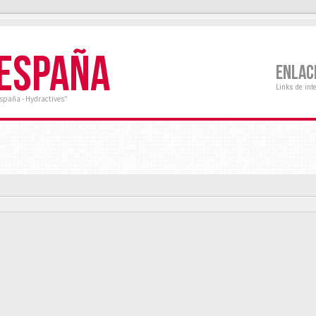
 ESPAÑA
ENLAC
Links de int
España - Hydractives"