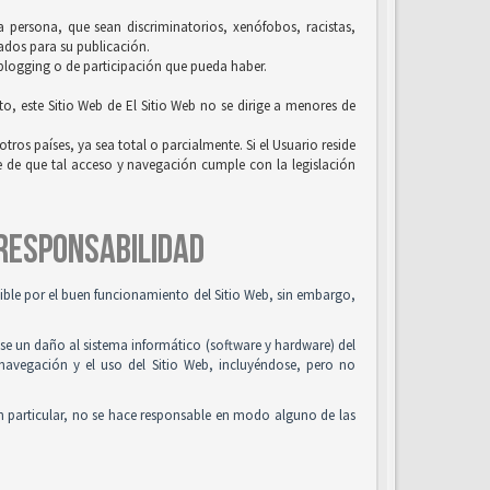
la persona, que sean discriminatorios, xenófobos, racistas,
uados para su publicación.
 blogging o de participación que pueda haber.
to, este Sitio Web de El Sitio Web no se dirige a menores de
tros países, ya sea total o parcialmente. Si el Usuario reside
se de que tal acceso y navegación cumple con la legislación
 RESPONSABILIDAD
osible por el buen funcionamiento del Sitio Web, sin embargo,
use un daño al sistema informático (software y hardware) del
 navegación y el uso del Sitio Web, incluyéndose, pero no
n particular, no se hace responsable en modo alguno de las