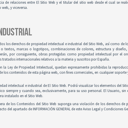
ia de relaciones entre El Sitio Web y el titular del sitio web desde el cual se re
o web, y viceversa.
INDUSTRIAL
odos los derechos de propiedad intelectual e industrial del Sitio Web, así como de
 o textos, marcas o logotipos, combinaciones de colores, estructura y diseño
Serán, por consiguiente, obras protegidas como propiedad intelectual por el ord
ratados internacionales relativos a la materia y suscritos por España.
en la Ley de Propiedad Intelectual, quedan expresamente prohibidas la reproducci
e los contenidos de esta página web, con fines comerciales, en cualquier soporte y
ad intelectual e industrial de El Sitio Web. Podrá visualizar los elementos del Sit
ico siempre y cuando sea, exclusivamente, para su uso personal. El Usuario, sin
ra instalado en el Sitio Web.
iera de los Contenidos del Sitio Web suponga una violación de los derechos de p
ntacto del apartado de INFORMACIÓN GENERAL de este Aviso Legal y Condiciones Ge