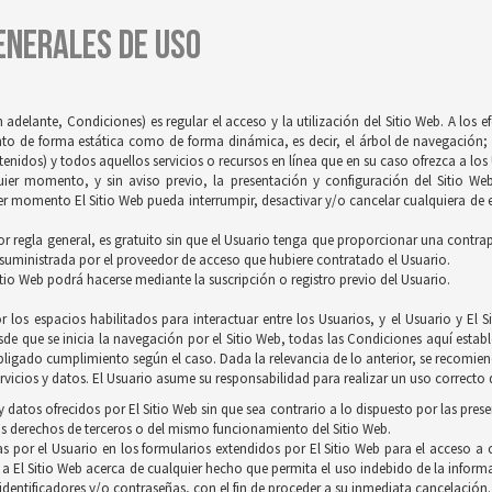
GENERALES DE USO
 adelante, Condiciones) es regular el acceso y la utilización del Sitio Web. A los 
tanto de forma estática como de forma dinámica, es decir, el árbol de navegación; 
idos) y todos aquellos servicios o recursos en línea que en su caso ofrezca a los U
quier momento, y sin aviso previo, la presentación y configuración del Sitio We
r momento El Sitio Web pueda interrumpir, desactivar y/o cancelar cualquiera de es
 por regla general, es gratuito sin que el Usuario tenga que proporcionar una contrapr
 suministrada por el proveedor de acceso que hubiere contratado el Usuario.
itio Web podrá hacerse mediante la suscripción o registro previo del Usuario.
 los espacios habilitados para interactuar entre los Usuarios, y el Usuario y E
de que se inicia la navegación por el Sitio Web, todas las Condiciones aquí establ
ligado cumplimiento según el caso. Dada la relevancia de lo anterior, se recomienda
vicios y datos. El Usuario asume su responsabilidad para realizar un uso correcto d
 datos ofrecidos por El Sitio Web sin que sea contrario a lo dispuesto por las pres
s derechos de terceros o del mismo funcionamiento del Sitio Web.
s por el Usuario en los formularios extendidos por El Sitio Web para el acceso a c
 a El Sitio Web acerca de cualquier hecho que permita el uso indebido de la inform
 identificadores y/o contraseñas, con el fin de proceder a su inmediata cancelación.