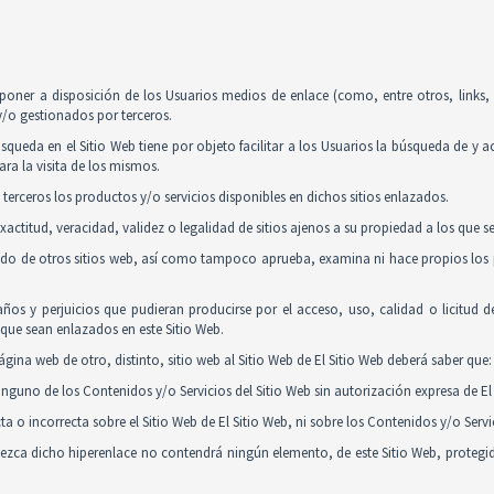
poner a disposición de los Usuarios medios de enlace (como, entre otros, links
y/o gestionados por terceros.
squeda en el Sitio Web tiene por objeto facilitar a los Usuarios la búsqueda de y 
ra la visita de los mismos.
 terceros los productos y/o servicios disponibles en dichos sitios enlazados.
actitud, veracidad, validez o legalidad de sitios ajenos a su propiedad a los que 
nido de otros sitios web, así como tampoco aprueba, examina ni hace propios los p
ños y perjuicios que pudieran producirse por el acceso, uso, calidad o licitud 
y que sean enlazados en este Sitio Web.
gina web de otro, distinto, sitio web al Sitio Web de El Sitio Web deberá saber que:
guno de los Contenidos y/o Servicios del Sitio Web sin autorización expresa de El 
 o incorrecta sobre el Sitio Web de El Sitio Web, ni sobre los Contenidos y/o Serv
tablezca dicho hiperenlace no contendrá ningún elemento, de este Sitio Web, proteg