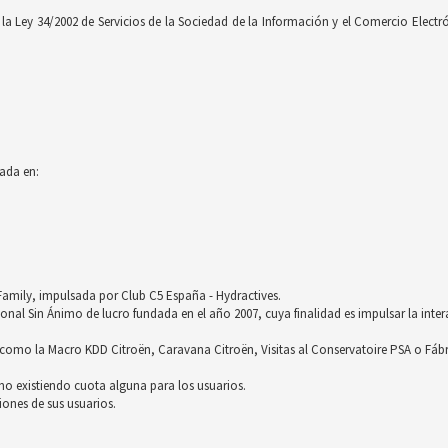
 Ley 34/2002 de Servicios de la Sociedad de la Información y el Comercio Electróni
ada en:
röFamily, impulsada por Club C5 España - Hydractives.
nal Sin Ánimo de lucro fundada en el año 2007, cuya finalidad es impulsar la inter
omo la Macro KDD Citroën, Caravana Citroën, Visitas al Conservatoire PSA o Fáb
no existiendo cuota alguna para los usuarios.
ones de sus usuarios.