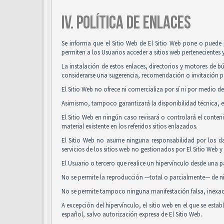
IV. POLÍTICA DE ENLACES
Se informa que el Sitio Web de El Sitio Web pone o puede 
permiten a los Usuarios acceder a sitios web pertenecientes 
La instalación de estos enlaces, directorios y motores de bú
considerarse una sugerencia, recomendación o invitación pa
El Sitio Web no ofrece ni comercializa por sí ni por medio de
Asimismo, tampoco garantizará la disponibilidad técnica, ex
El Sitio Web en ningún caso revisará o controlará el conte
material existente en los referidos sitios enlazados.
El Sitio Web no asume ninguna responsabilidad por los da
servicios de los sitios web no gestionados por El Sitio Web 
El Usuario o tercero que realice un hipervínculo desde una pá
No se permite la reproducción —total o parcialmente— de nin
No se permite tampoco ninguna manifestación falsa, inexacta
A excepción del hipervínculo, el sitio web en el que se es
español, salvo autorización expresa de El Sitio Web.