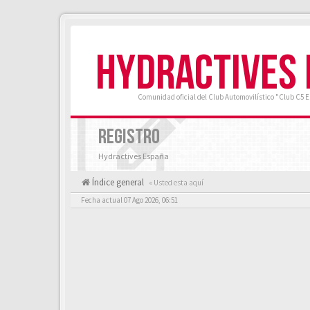
HYDRACTIVES
Comunidad oficial del Club Automovilístico "Club C5 
REGISTRO
Hydractives España
Índice general
« Usted esta aquí
Fecha actual 07 Ago 2026, 06:51