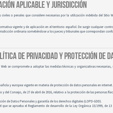
ACIÓN APLICABLE Y JURISDICCIÓN
es civiles o penales que considere necesarias por la utilización indebida del Siti
normativa vigente y de aplicación en el territorio español. De surgir cualquier contr
jurisdicción ordinaria sometiéndose a los jueces y tribunales que correspondan con
OLÍTICA DE PRIVACIDAD Y PROTECCIÓN DE 
tio Web se compromete a adoptar las medidas técnicas y organizativas necesarias, 
pañola y europea vigente en materia de protección de datos personales en internet.
 del Consejo, de 27 de abril de 2016, relativo a la protección de las personas físi
cción de Datos Personales y garantía de los derechos digitales (LOPD-GDD).
 el que se aprueba el Reglamento de desarrollo de la Ley Orgánica 15/1999, de 13