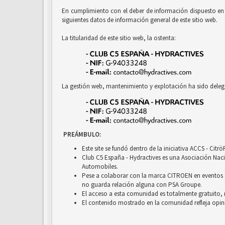
En cumplimiento con el deber de información dispuesto en la
siguientes datos de información general de este sitio web.
La titularidad de este sitio web, la ostenta:
La gestión web, mantenimiento y explotación ha sido deleg
PREÁMBULO:
Este site se fundó dentro de la iniciativa ACCS - Cit
Club C5 España - Hydractives es una Asociación Nacio
Automobiles.
Pese a colaborar con la marca CITROEN en eventos c
no guarda relación alguna con PSA Groupe.
El acceso a esta comunidad es totalmente gratuito, 
El contenido mostrado en la comunidad refleja opini