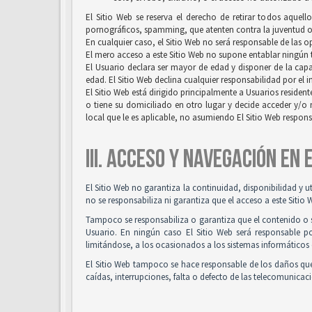
El Sitio Web se reserva el derecho de retirar todos aquell
pornográficos, spamming, que atenten contra la juventud o l
En cualquier caso, el Sitio Web no será responsable de las 
El mero acceso a este Sitio Web no supone entablar ningún ti
El Usuario declara ser mayor de edad y disponer de la capac
edad. El Sitio Web declina cualquier responsabilidad por el 
El Sitio Web está dirigido principalmente a Usuarios resident
o tiene su domiciliado en otro lugar y decide acceder y/o 
local que le es aplicable, no asumiendo El Sitio Web respon
III. ACCESO Y NAVEGACIÓN EN
El Sitio Web no garantiza la continuidad, disponibilidad y u
no se responsabiliza ni garantiza que el acceso a este Sitio 
Tampoco se responsabiliza o garantiza que el contenido o so
Usuario. En ningún caso El Sitio Web será responsable po
limitándose, a los ocasionados a los sistemas informáticos 
El Sitio Web tampoco se hace responsable de los daños que
caídas, interrupciones, falta o defecto de las telecomunicac