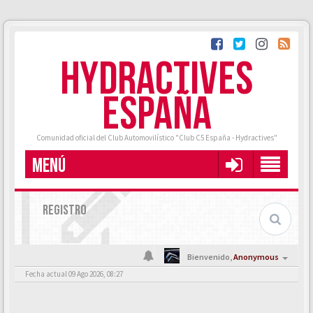
HYDRACTIVES
ESPAÑA
Comunidad oficial del Club Automovilístico "Club C5 España - Hydractives"
MENÚ
REGISTRO
Bienvenido,
Anonymous
Fecha actual 09 Ago 2026, 08:27