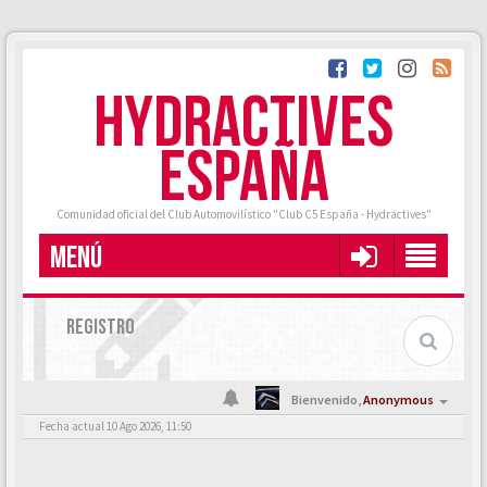
HYDRACTIVES
ESPAÑA
Comunidad oficial del Club Automovilístico "Club C5 España - Hydractives"
MENÚ
REGISTRO
Bienvenido,
Anonymous
Fecha actual 10 Ago 2026, 11:50