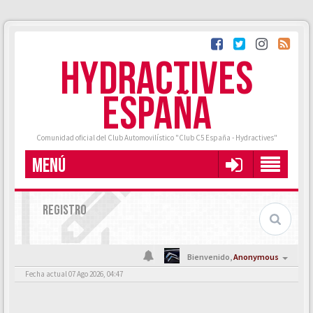
HYDRACTIVES
ESPAÑA
Comunidad oficial del Club Automovilístico "Club C5 España - Hydractives"
MENÚ
REGISTRO
Bienvenido,
Anonymous
Fecha actual 07 Ago 2026, 04:47