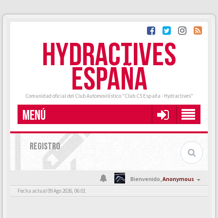
HYDRACTIVES
ESPAÑA
Comunidad oficial del Club Automovilístico "Club C5 España - Hydractives"
MENÚ
REGISTRO
Bienvenido,
Anonymous
Fecha actual 09 Ago 2026, 06:01