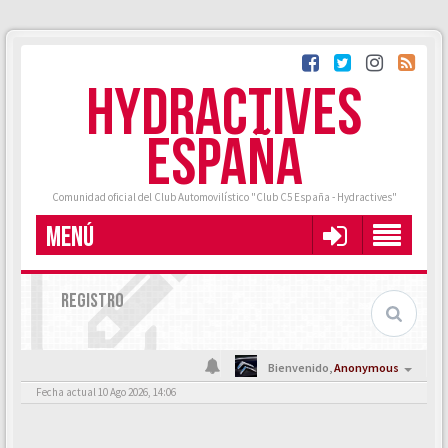
HYDRACTIVES
ESPAÑA
Comunidad oficial del Club Automovilístico "Club C5 España - Hydractives"
MENÚ
REGISTRO
Bienvenido,
Anonymous
Fecha actual 10 Ago 2026, 14:06