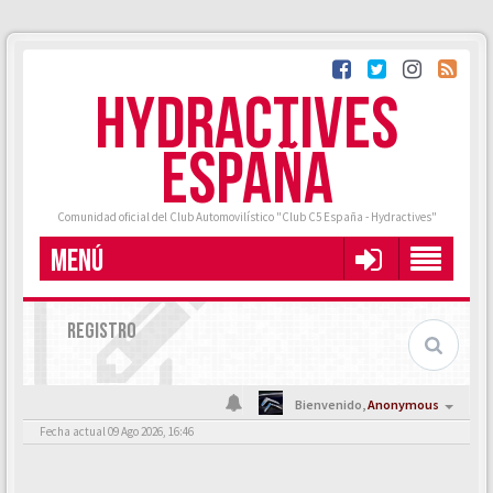
HYDRACTIVES
ESPAÑA
Comunidad oficial del Club Automovilístico "Club C5 España - Hydractives"
MENÚ
REGISTRO
Bienvenido,
Anonymous
Fecha actual 09 Ago 2026, 16:46