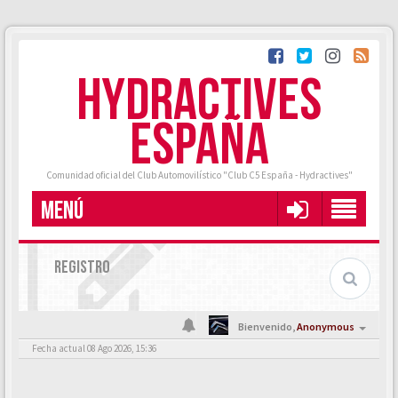
HYDRACTIVES
ESPAÑA
Comunidad oficial del Club Automovilístico "Club C5 España - Hydractives"
MENÚ
REGISTRO
Bienvenido,
Anonymous
Fecha actual 08 Ago 2026, 15:36