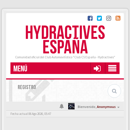
HYDRACTIVES
ESPAÑA
Comunidad oficial del Club Automovilístico "Club C5 España - Hydractives"
MENÚ
REGISTRO
Bienvenido,
Anonymous
Fecha actual 06 Ago 2026, 05:47