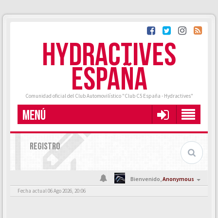
HYDRACTIVES
ESPAÑA
Comunidad oficial del Club Automovilístico "Club C5 España - Hydractives"
MENÚ
REGISTRO
Bienvenido,
Anonymous
Fecha actual 06 Ago 2026, 20:06