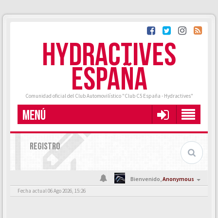
HYDRACTIVES
ESPAÑA
Comunidad oficial del Club Automovilístico "Club C5 España - Hydractives"
MENÚ
REGISTRO
Bienvenido,
Anonymous
Fecha actual 06 Ago 2026, 15:26