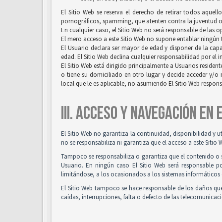
El Sitio Web se reserva el derecho de retirar todos aquell
pornográficos, spamming, que atenten contra la juventud o l
En cualquier caso, el Sitio Web no será responsable de las 
El mero acceso a este Sitio Web no supone entablar ningún ti
El Usuario declara ser mayor de edad y disponer de la capac
edad. El Sitio Web declina cualquier responsabilidad por el 
El Sitio Web está dirigido principalmente a Usuarios resident
o tiene su domiciliado en otro lugar y decide acceder y/o 
local que le es aplicable, no asumiendo El Sitio Web respon
III. ACCESO Y NAVEGACIÓN EN
El Sitio Web no garantiza la continuidad, disponibilidad y u
no se responsabiliza ni garantiza que el acceso a este Sitio 
Tampoco se responsabiliza o garantiza que el contenido o so
Usuario. En ningún caso El Sitio Web será responsable po
limitándose, a los ocasionados a los sistemas informáticos 
El Sitio Web tampoco se hace responsable de los daños que
caídas, interrupciones, falta o defecto de las telecomunicac