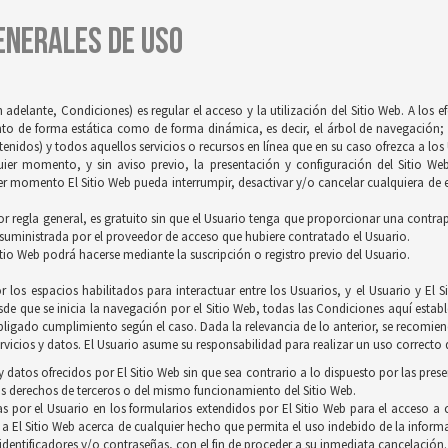
GENERALES DE USO
 adelante, Condiciones) es regular el acceso y la utilización del Sitio Web. A los 
tanto de forma estática como de forma dinámica, es decir, el árbol de navegación; 
idos) y todos aquellos servicios o recursos en línea que en su caso ofrezca a los U
quier momento, y sin aviso previo, la presentación y configuración del Sitio We
r momento El Sitio Web pueda interrumpir, desactivar y/o cancelar cualquiera de es
 por regla general, es gratuito sin que el Usuario tenga que proporcionar una contrapr
 suministrada por el proveedor de acceso que hubiere contratado el Usuario.
itio Web podrá hacerse mediante la suscripción o registro previo del Usuario.
 los espacios habilitados para interactuar entre los Usuarios, y el Usuario y E
de que se inicia la navegación por el Sitio Web, todas las Condiciones aquí establ
ligado cumplimiento según el caso. Dada la relevancia de lo anterior, se recomienda
vicios y datos. El Usuario asume su responsabilidad para realizar un uso correcto d
 datos ofrecidos por El Sitio Web sin que sea contrario a lo dispuesto por las pres
s derechos de terceros o del mismo funcionamiento del Sitio Web.
s por el Usuario en los formularios extendidos por El Sitio Web para el acceso a c
 a El Sitio Web acerca de cualquier hecho que permita el uso indebido de la inform
 identificadores y/o contraseñas, con el fin de proceder a su inmediata cancelación.