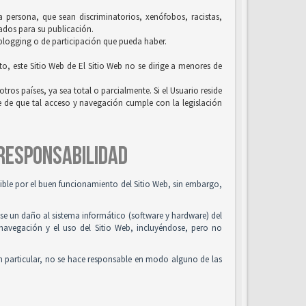
la persona, que sean discriminatorios, xenófobos, racistas,
uados para su publicación.
 blogging o de participación que pueda haber.
to, este Sitio Web de El Sitio Web no se dirige a menores de
tros países, ya sea total o parcialmente. Si el Usuario reside
se de que tal acceso y navegación cumple con la legislación
 RESPONSABILIDAD
osible por el buen funcionamiento del Sitio Web, sin embargo,
use un daño al sistema informático (software y hardware) del
 navegación y el uso del Sitio Web, incluyéndose, pero no
n particular, no se hace responsable en modo alguno de las