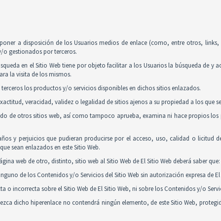
poner a disposición de los Usuarios medios de enlace (como, entre otros, links
y/o gestionados por terceros.
squeda en el Sitio Web tiene por objeto facilitar a los Usuarios la búsqueda de y 
ra la visita de los mismos.
 terceros los productos y/o servicios disponibles en dichos sitios enlazados.
actitud, veracidad, validez o legalidad de sitios ajenos a su propiedad a los que 
nido de otros sitios web, así como tampoco aprueba, examina ni hace propios los p
ños y perjuicios que pudieran producirse por el acceso, uso, calidad o licitud 
y que sean enlazados en este Sitio Web.
gina web de otro, distinto, sitio web al Sitio Web de El Sitio Web deberá saber que:
guno de los Contenidos y/o Servicios del Sitio Web sin autorización expresa de El 
 o incorrecta sobre el Sitio Web de El Sitio Web, ni sobre los Contenidos y/o Serv
tablezca dicho hiperenlace no contendrá ningún elemento, de este Sitio Web, proteg