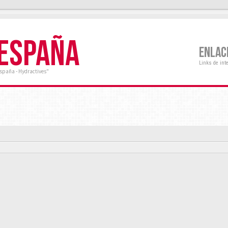
 ESPAÑA
ENLAC
Links de int
España - Hydractives"