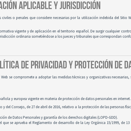
ACIÓN APLICABLE Y JURISDICCIÓN
es civiles o penales que considere necesarias por la utilización indebida del Siti
normativa vigente y de aplicación en el territorio español. De surgir cualquier contr
jurisdicción ordinaria sometiéndose a los jueces y tribunales que correspondan con
OLÍTICA DE PRIVACIDAD Y PROTECCIÓN DE 
tio Web se compromete a adoptar las medidas técnicas y organizativas necesarias, 
pañola y europea vigente en materia de protección de datos personales en internet.
 del Consejo, de 27 de abril de 2016, relativo a la protección de las personas físi
cción de Datos Personales y garantía de los derechos digitales (LOPD-GDD).
 el que se aprueba el Reglamento de desarrollo de la Ley Orgánica 15/1999, de 13