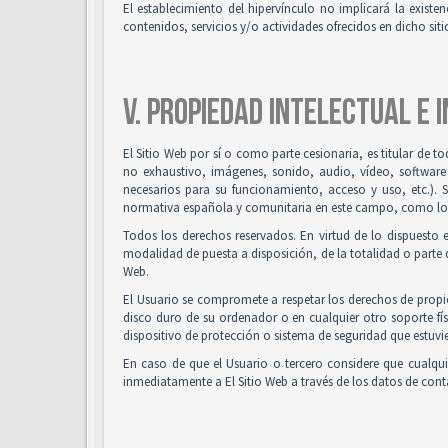
El establecimiento del hipervínculo no implicará la existenc
contenidos, servicios y/o actividades ofrecidos en dicho siti
V. PROPIEDAD INTELECTUAL E 
El Sitio Web por sí o como parte cesionaria, es titular de t
no exhaustivo, imágenes, sonido, audio, vídeo, software
necesarios para su funcionamiento, acceso y uso, etc.). 
normativa española y comunitaria en este campo, como los t
Todos los derechos reservados. En virtud de lo dispuesto 
modalidad de puesta a disposición, de la totalidad o parte d
Web.
El Usuario se compromete a respetar los derechos de propied
disco duro de su ordenador o en cualquier otro soporte fís
dispositivo de protección o sistema de seguridad que estuvie
En caso de que el Usuario o tercero considere que cualqu
inmediatamente a El Sitio Web a través de los datos de co