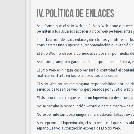
IV. POLÍTICA DE ENLACES
Se informa que el Sitio Web de El Sitio Web pone o puede 
permiten a los Usuarios acceder a sitios web pertenecientes 
La instalación de estos enlaces, directorios y motores de bú
considerarse una sugerencia, recomendación o invitación pa
El Sitio Web no ofrece ni comercializa por sí ni por medio de
Asimismo, tampoco garantizará la disponibilidad técnica, ex
El Sitio Web en ningún caso revisará o controlará el conte
material existente en los referidos sitios enlazados.
El Sitio Web no asume ninguna responsabilidad por los da
servicios de los sitios web no gestionados por El Sitio Web 
El Usuario o tercero que realice un hipervínculo desde una pá
No se permite la reproducción —total o parcialmente— de nin
No se permite tampoco ninguna manifestación falsa, inexacta
A excepción del hipervínculo, el sitio web en el que se es
español, salvo autorización expresa de El Sitio Web.