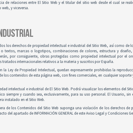
ia de relaciones entre El Sitio Web y el titular del sitio web desde el cual se re
o web, y viceversa.
INDUSTRIAL
odos los derechos de propiedad intelectual e industrial del Sitio Web, así como de
 o textos, marcas o logotipos, combinaciones de colores, estructura y diseño
Serán, por consiguiente, obras protegidas como propiedad intelectual por el ord
ratados internacionales relativos a la materia y suscritos por España.
en la Ley de Propiedad Intelectual, quedan expresamente prohibidas la reproducci
e los contenidos de esta página web, con fines comerciales, en cualquier soporte y
ad intelectual e industrial de El Sitio Web. Podrá visualizar los elementos del Sit
ico siempre y cuando sea, exclusivamente, para su uso personal. El Usuario, sin
ra instalado en el Sitio Web.
iera de los Contenidos del Sitio Web suponga una violación de los derechos de p
ntacto del apartado de INFORMACIÓN GENERAL de este Aviso Legal y Condiciones Ge