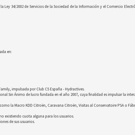
 Ley 34/2002 de Servicios de la Sociedad de la Información y el Comercio Electróni
ada en:
röFamily, impulsada por Club C5 España - Hydractives.
nal Sin Ánimo de lucro fundada en el año 2007, cuya finalidad es impulsar la inter
omo la Macro KDD Citroën, Caravana Citroën, Visitas al Conservatoire PSA o Fáb
no existiendo cuota alguna para los usuarios.
ones de sus usuarios.