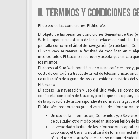
II. TÉRMINOS Y CONDICIONES 
El objeto de las condiciones: El Sitio Web
El objeto de las presentes Condiciones Generales de Uso (en
Web: la apariencia externa de los interfaces de pantalla, 
pantalla como en el árbol de navegación (en adelante, Conten
El Sitio Web se reserva la facultad de modificar, en cual
incorporados. El Usuario reconoce y acepta que en cualquie
los mismos.
El acceso al Sitio Web por el Usuario tiene carácter libre y,
coste de conexión a través de la red de telecomunicaciones
La utilización de alguno de los Contenidos o Servicios del S
El Usuario
El acceso, la navegación y uso del Sitio Web, así como por
confiere la condición de Usuario, por lo que se aceptan, des
de la aplicación de la correspondiente normativa legal de ob
El Sitio Web proporciona gran diversidad de información, ser
Un uso de la información, Contenidos y/o Servicios y
de cualquier otro modo puedan suponer lesión de lo
La veracidad y licitud de las informaciones aportada
todo caso, el Usuario notificará de forma inmediata
sólo, el robo, extravío, o el acceso no autorizado a