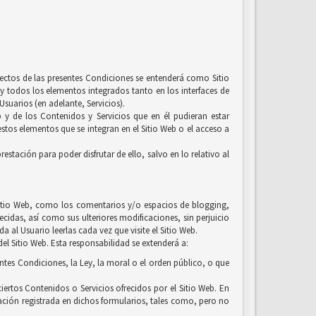
efectos de las presentes Condiciones se entenderá como Sitio
y todos los elementos integrados tanto en los interfaces de
suarios (en adelante, Servicios).
b y de los Contenidos y Servicios que en él pudieran estar
tos elementos que se integran en el Sitio Web o el acceso a
estación para poder disfrutar de ello, salvo en lo relativo al
l Sitio Web, como los comentarios y/o espacios de blogging,
ecidas, así como sus ulteriores modificaciones, sin perjuicio
 al Usuario leerlas cada vez que visite el Sitio Web.
el Sitio Web. Esta responsabilidad se extenderá a:
entes Condiciones, la Ley, la moral o el orden público, o que
iertos Contenidos o Servicios ofrecidos por el Sitio Web. En
ación registrada en dichos formularios, tales como, pero no