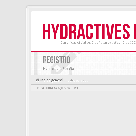
HYDRACTIVES
Comunidad oficial del Club Automovilístico "Club C5 
REGISTRO
Hydractives España
Índice general
« Usted esta aquí
Fecha actual 07 Ago 2026, 11:54