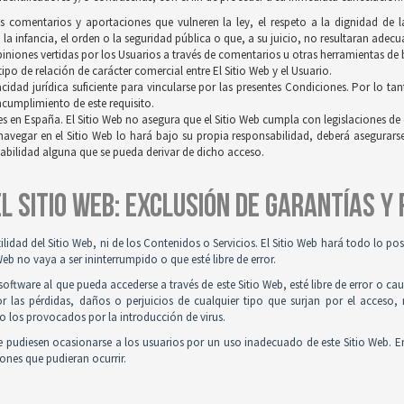
os comentarios y aportaciones que vulneren la ley, el respeto a la dignidad de 
a infancia, el orden o la seguridad pública o que, a su juicio, no resultaran adec
opiniones vertidas por los Usuarios a través de comentarios u otras herramientas de
po de relación de carácter comercial entre El Sitio Web y el Usuario.
idad jurídica suficiente para vincularse por las presentes Condiciones. Por lo tan
incumplimiento de este requisito.
es en España. El Sitio Web no asegura que el Sitio Web cumpla con legislaciones de o
navegar en el Sitio Web lo hará bajo su propia responsabilidad, deberá asegurar
sabilidad alguna que se pueda derivar de dicho acceso.
 EL SITIO WEB: EXCLUSIÓN DE GARANTÍAS Y
tilidad del Sitio Web, ni de los Contenidos o Servicios. El Sitio Web hará todo lo p
Web no vaya a ser ininterrumpido o que esté libre de error.
ftware al que pueda accederse a través de este Sitio Web, esté libre de error o ca
r las pérdidas, daños o perjuicios de cualquier tipo que surjan por el acceso,
o los provocados por la introducción de virus.
 pudiesen ocasionarse a los usuarios por un uso inadecuado de este Sitio Web. E
iones que pudieran ocurrir.