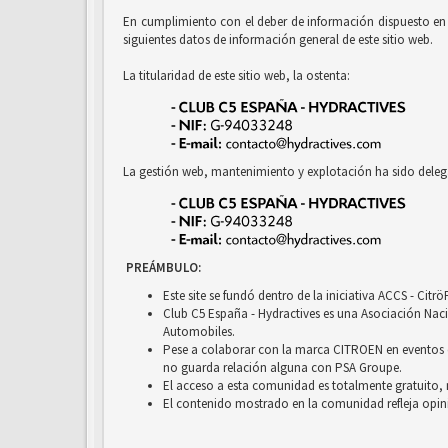
En cumplimiento con el deber de información dispuesto en la
siguientes datos de información general de este sitio web.
La titularidad de este sitio web, la ostenta:
La gestión web, mantenimiento y explotación ha sido deleg
PREÁMBULO:
Este site se fundó dentro de la iniciativa ACCS - Cit
Club C5 España - Hydractives es una Asociación Nacio
Automobiles.
Pese a colaborar con la marca CITROEN en eventos c
no guarda relación alguna con PSA Groupe.
El acceso a esta comunidad es totalmente gratuito, 
El contenido mostrado en la comunidad refleja opini