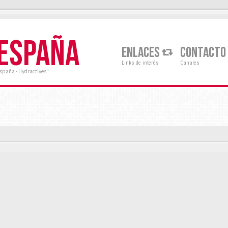
 ESPAÑA
ENLACES
CONTACTO
Links de interés
Canales
España - Hydractives"