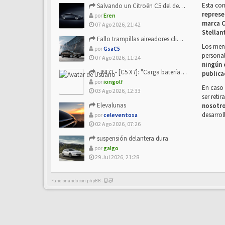
Esta co
Salvando un Citroën C5 del desguace: Presentación y seguimiento
represe
por
Eren
marca C
07 Ago 2026, 21:42
Stellan
Fallo trampillas aireadores climatizador
Los mens
por
GsaC5
personal
07 Ago 2026, 11:24
ningún 
- INFO - [C5 X7]: "Carga batería o alimentación eléctri...
publica
por
iongolf
En caso 
03 Ago 2026, 12:33
ser reti
Elevalunas
nosotr
desarrol
por
celeventosa
02 Ago 2026, 07:26
suspensión delantera dura
por
galgo
29 Jul 2026, 21:28
Funcionando con phpBB -