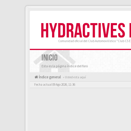
HYDRACTIVES
Comunidad oficial del Club Automovilístico "Club C5 
INICIO
Esta es la página índice del foro
Índice general
« Usted esta aquí
Fecha actual 09 Ago 2026, 11:36