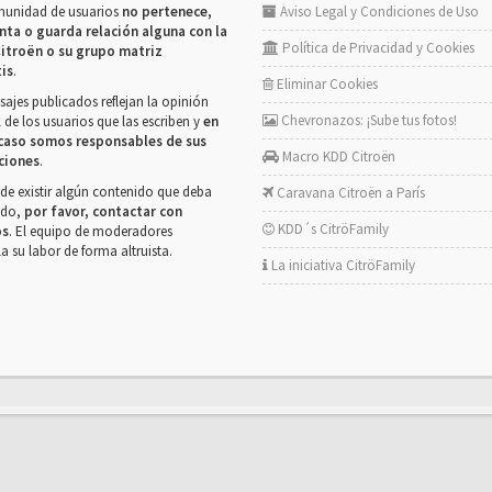
munidad de usuarios
no pertenece,
Aviso Legal y Condiciones de Uso
nta o guarda relación alguna con la
Política de Privacidad y Cookies
itroën o su grupo matriz
tis
.
Eliminar Cookies
ajes publicados reflejan la opinión
Chevronazos: ¡Sube tus fotos!
 de los usuarios que las escriben y
en
caso somos responsables de sus
Macro KDD Citroën
ciones
.
de existir algún contenido que deba
Caravana Citroën a París
rado,
por favor, contactar con
KDD´s CitröFamily
os
. El equipo de moderadores
la su labor de forma altruista.
La iniciativa CitröFamily