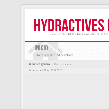
HYDRACTIVES
Comunidad oficial del Club Automovilístico "Club C5 
INICIO
Esta es la página índice del foro
Índice general
« Usted esta aquí
Fecha actual 07 Ago 2026, 00:22