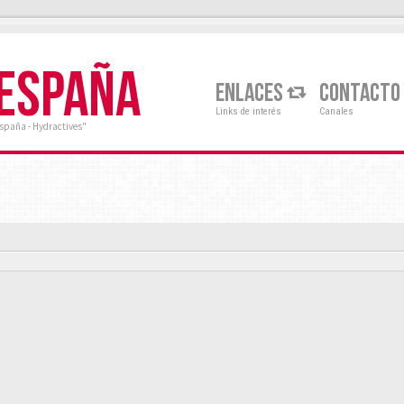
 ESPAÑA
ENLACES
CONTACTO
Links de interés
Canales
España - Hydractives"