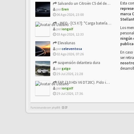
Esta co
Salvando un Citroën C5 del desguace: Presentación y seguimiento
represe
por
Eren
marca C
06 Ago 2026, 23:00
Stellan
- INFO - [C5 X7]: "Carga batería o alimentación eléctri...
Los mens
por
iongolf
personal
03 Ago 2026, 12:33
ningún 
Elevalunas
publica
por
celeventosa
En caso 
02 Ago 2026, 07:26
ser reti
suspensión delantera dura
nosotr
desarrol
por
galgo
29 Jul 2026, 21:28
FAP (3.0 HDi V6 DT20C). Pido info sobre su sustitución
por
iongolf
29 Jul 2026, 17:36
Funcionando con phpBB -