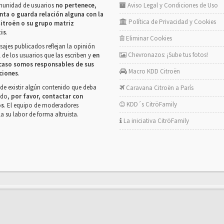
munidad de usuarios
no pertenece,
Aviso Legal y Condiciones de Uso
nta o guarda relación alguna con la
Política de Privacidad y Cookies
itroën o su grupo matriz
tis
.
Eliminar Cookies
ajes publicados reflejan la opinión
Chevronazos: ¡Sube tus fotos!
 de los usuarios que las escriben y
en
caso somos responsables de sus
Macro KDD Citroën
ciones
.
de existir algún contenido que deba
Caravana Citroën a París
rado,
por favor, contactar con
KDD´s CitröFamily
os
. El equipo de moderadores
la su labor de forma altruista.
La iniciativa CitröFamily