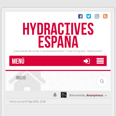
HYDRACTIVES
ESPAÑA
Comunidad oficial del Club Automovilístico "Club C5 España - Hydractives"
MENÚ
INICIO
Bienvenido,
Anonymous
Fecha actual 07 Ago 2026, 22:08