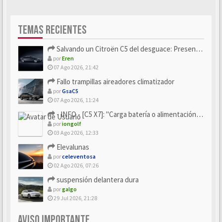
TEMAS RECIENTES
Salvando un Citroën C5 del desguace: Presentación y seguimiento
por
Eren
07 Ago 2026, 21:42
Fallo trampillas aireadores climatizador
por
GsaC5
07 Ago 2026, 11:24
- INFO - [C5 X7]: "Carga batería o alimentación eléctri...
por
iongolf
03 Ago 2026, 12:33
Elevalunas
por
celeventosa
02 Ago 2026, 07:26
suspensión delantera dura
por
galgo
29 Jul 2026, 21:28
AVISO IMPORTANTE