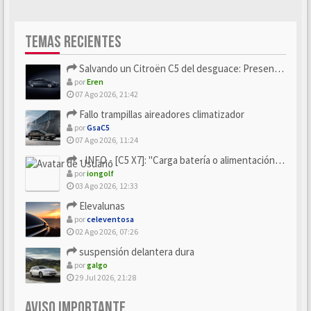
TEMAS RECIENTES
Salvando un Citroën C5 del desguace: Presentación y seguimiento
por
Eren
07 Ago 2026, 21:42
Fallo trampillas aireadores climatizador
por
GsaC5
07 Ago 2026, 11:24
- INFO - [C5 X7]: "Carga batería o alimentación eléctri...
por
iongolf
03 Ago 2026, 12:33
Elevalunas
por
celeventosa
02 Ago 2026, 07:26
suspensión delantera dura
por
galgo
29 Jul 2026, 21:28
AVISO IMPORTANTE