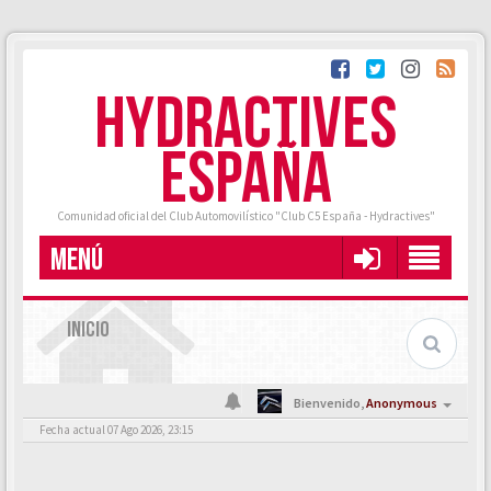
HYDRACTIVES
ESPAÑA
Comunidad oficial del Club Automovilístico "Club C5 España - Hydractives"
MENÚ
INICIO
Bienvenido,
Anonymous
Fecha actual 07 Ago 2026, 23:15