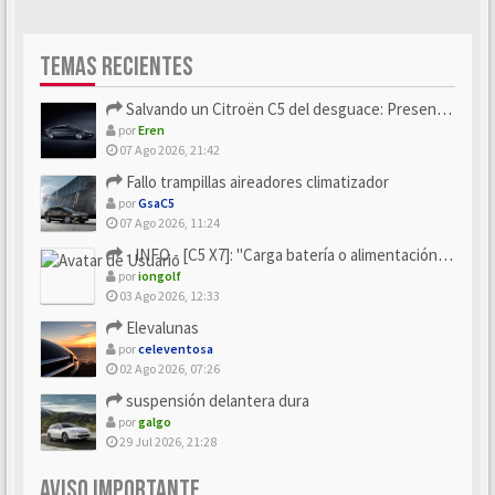
TEMAS RECIENTES
Salvando un Citroën C5 del desguace: Presentación y seguimiento
por
Eren
07 Ago 2026, 21:42
Fallo trampillas aireadores climatizador
por
GsaC5
07 Ago 2026, 11:24
- INFO - [C5 X7]: "Carga batería o alimentación eléctri...
por
iongolf
03 Ago 2026, 12:33
Elevalunas
por
celeventosa
02 Ago 2026, 07:26
suspensión delantera dura
por
galgo
29 Jul 2026, 21:28
AVISO IMPORTANTE