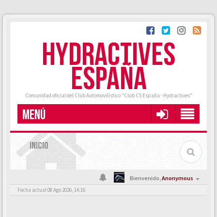
HYDRACTIVES
ESPAÑA
Comunidad oficial del Club Automovilístico "Club C5 España - Hydractives"
MENÚ
INICIO
Bienvenido,
Anonymous
Fecha actual 08 Ago 2026, 14:16