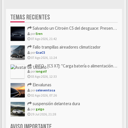
TEMAS RECIENTES
Salvando un Citroën C5 del desguace: Presentación y seguimiento
por
Eren
07 Ago 2026, 21:42
Fallo trampillas aireadores climatizador
por
GsaC5
07 Ago 2026, 11:24
- INFO - [C5 X7]: "Carga batería o alimentación eléctri...
por
iongolf
03 Ago 2026, 12:33
Elevalunas
por
celeventosa
02 Ago 2026, 07:26
suspensión delantera dura
por
galgo
29 Jul 2026, 21:28
AVISO IMPORTANTE