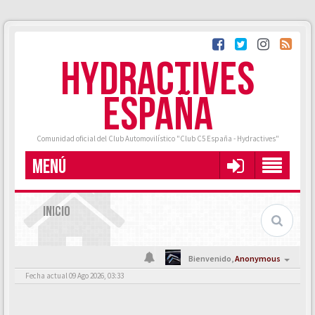
HYDRACTIVES
ESPAÑA
Comunidad oficial del Club Automovilístico "Club C5 España - Hydractives"
MENÚ
INICIO
Bienvenido,
Anonymous
Fecha actual 09 Ago 2026, 03:33