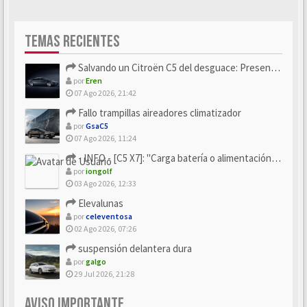
TEMAS RECIENTES
Salvando un Citroën C5 del desguace: Presentación y seguimiento
por
Eren
07 Ago 2026, 21:42
Fallo trampillas aireadores climatizador
por
GsaC5
07 Ago 2026, 11:24
- INFO - [C5 X7]: "Carga batería o alimentación eléctri...
por
iongolf
03 Ago 2026, 12:33
Elevalunas
por
celeventosa
02 Ago 2026, 07:26
suspensión delantera dura
por
galgo
29 Jul 2026, 21:28
AVISO IMPORTANTE