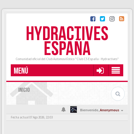
HYDRACTIVES
ESPAÑA
Comunidad oficial del Club Automovilístico "Club C5 España - Hydractives"
MENÚ
INICIO
Bienvenido,
Anonymous
Fecha actual 07 Ago 2026, 22:03