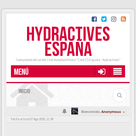
HYDRACTIVES
ESPAÑA
Comunidad oficial del Club Automovilístico "Club C5 España - Hydractives"
MENÚ
INICIO
Bienvenido,
Anonymous
Fecha actual 07 Ago 2026, 11:38