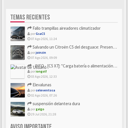
TEMAS RECIENTES
Fallo trampillas aireadores climatizador
por
GsaC5
07 Ago 2026, 11:24
Salvando un Citroën C5 del desguace: Presentación y seguimiento
por
joinzin
07 Ago 2026, 09:09
- INFO - [C5 X7]: "Carga batería o alimentación eléctri...
por
iongolf
03 Ago 2026, 12:33
Elevalunas
por
celeventosa
02 Ago 2026, 07:26
suspensión delantera dura
por
galgo
29 Jul 2026, 21:28
AVISO IMPORTANTE