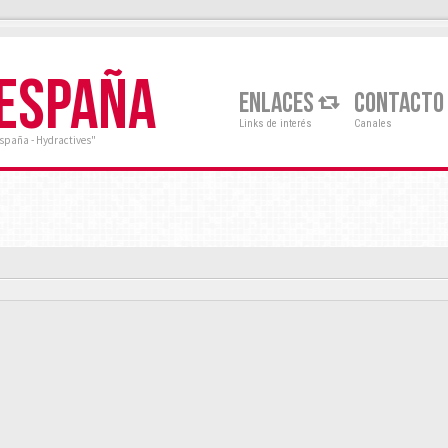
 ESPAÑA
ENLACES
CONTACTO
Links de interés
Canales
España - Hydractives"