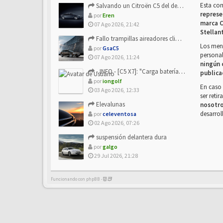
Esta co
Salvando un Citroën C5 del desguace: Presentación y seguimiento
represe
por
Eren
marca C
07 Ago 2026, 21:42
Stellan
Fallo trampillas aireadores climatizador
Los mens
por
GsaC5
personal
07 Ago 2026, 11:24
ningún 
- INFO - [C5 X7]: "Carga batería o alimentación eléctri...
publica
por
iongolf
En caso 
03 Ago 2026, 12:33
ser reti
Elevalunas
nosotr
desarrol
por
celeventosa
02 Ago 2026, 07:26
suspensión delantera dura
por
galgo
29 Jul 2026, 21:28
Funcionando con phpBB -