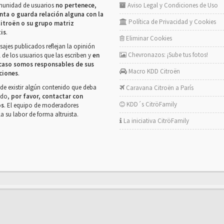
munidad de usuarios
no pertenece,
Aviso Legal y Condiciones de Uso
nta o guarda relación alguna con la
Política de Privacidad y Cookies
itroën o su grupo matriz
tis
.
Eliminar Cookies
ajes publicados reflejan la opinión
Chevronazos: ¡Sube tus fotos!
 de los usuarios que las escriben y
en
caso somos responsables de sus
Macro KDD Citroën
ciones
.
de existir algún contenido que deba
Caravana Citroën a París
rado,
por favor, contactar con
KDD´s CitröFamily
os
. El equipo de moderadores
la su labor de forma altruista.
La iniciativa CitröFamily