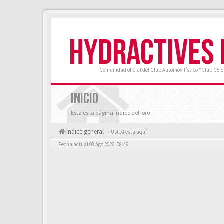
HYDRACTIVES
Comunidad oficial del Club Automovilístico "Club C5 
INICIO
Esta es la página índice del foro
Índice general
« Usted esta aquí
Fecha actual 08 Ago 2026, 08:49